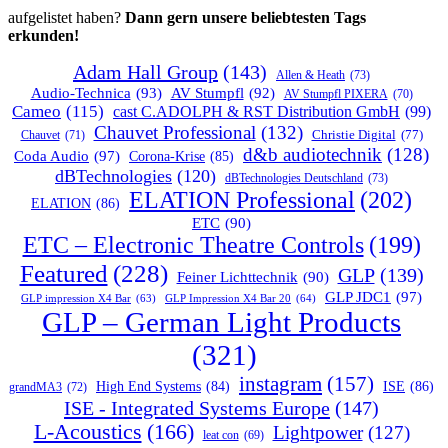
aufgelistet haben?
Dann gern unsere beliebtesten Tags
erkunden!
Adam Hall Group
(143)
Allen & Heath
(73)
Audio-Technica
(93)
AV Stumpfl
(92)
AV Stumpfl PIXERA
(70)
Cameo
(115)
cast C.ADOLPH & RST Distribution GmbH
(99)
Chauvet Professional
(132)
Chauvet
(71)
Christie Digital
(77)
d&b audiotechnik
(128)
Coda Audio
(97)
Corona-Krise
(85)
dBTechnologies
(120)
dBTechnologies Deutschland
(73)
ELATION Professional
(202)
ELATION
(86)
ETC
(90)
ETC – Electronic Theatre Controls
(199)
Featured
(228)
GLP
(139)
Feiner Lichttechnik
(90)
GLP JDC1
(97)
GLP impression X4 Bar
(63)
GLP Impression X4 Bar 20
(64)
GLP – German Light Products
(321)
instagram
(157)
ISE
(86)
High End Systems
(84)
grandMA3
(72)
ISE - Integrated Systems Europe
(147)
L-Acoustics
(166)
Lightpower
(127)
leat con
(69)