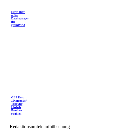
Drive Hive
– Der
Dateimanager
für
grandMA3
GLP lässt
„Diamonds“
Tour der
Ehrlich
Brothers
strahlen
Redaktionsumfeldaufhübschung