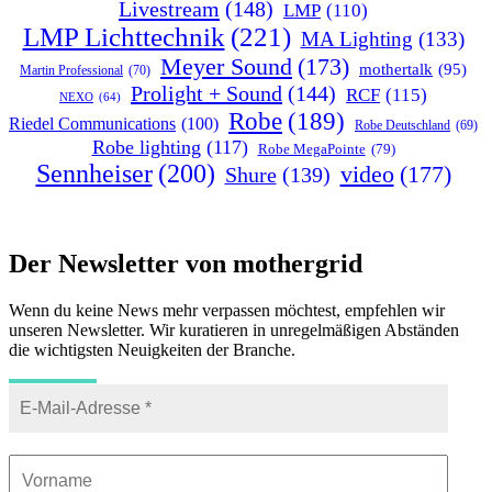
Livestream
(148)
LMP
(110)
LMP Lichttechnik
(221)
MA Lighting
(133)
Meyer Sound
(173)
mothertalk
(95)
Martin Professional
(70)
Prolight + Sound
(144)
RCF
(115)
NEXO
(64)
Robe
(189)
Riedel Communications
(100)
Robe Deutschland
(69)
Robe lighting
(117)
Robe MegaPointe
(79)
Sennheiser
(200)
video
(177)
Shure
(139)
Der Newsletter von mothergrid
Wenn du keine News mehr verpassen möchtest, empfehlen wir
unseren Newsletter. Wir kuratieren in unregelmäßigen Abständen
die wichtigsten Neuigkeiten der Branche.