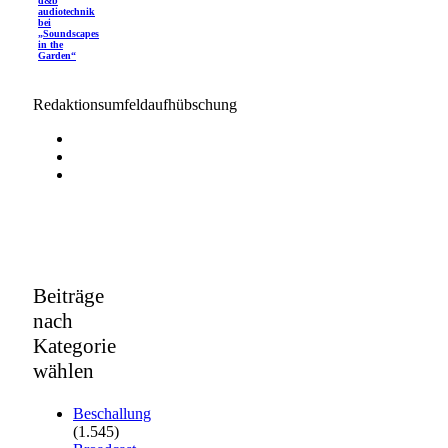
d&b
audiotechnik
bei
„Soundscapes
in the
Garden“
Redaktionsumfeldaufhübschung
Beiträge
nach
Kategorie
wählen
Beschallung
(1.545)