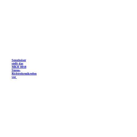
Sennheiser
stellt das
MKH 8018
Stereo-
Richtrohrmikrofon
vor