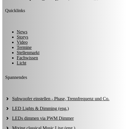
Quicklinks
News
Storys
Video
Termine
Stellenmarkt
Fachwissen
Licht
Spannendes
Subwoofer einstellen - Phase, Trennfrequenz und Co.
LED Lights & Dimming (eng.)
LEDs dimmen via PWM Dimmer
Mixing classical Music Live (eng.)