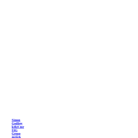
Simon
Godfrey
kehrt zur
IAG
Group
zurück