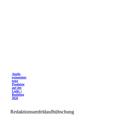
Anolis
präsentiert
neue
Produkte
auf der
Light +
Building
2026
Redaktionsumfeldaufhübschung