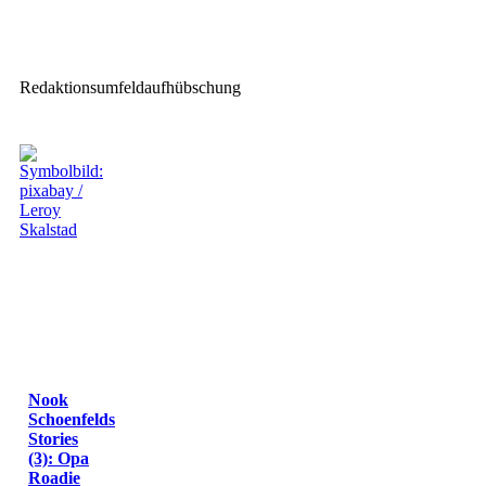
GLP TWYN: Dual-Face Moving-
Head-Design
Redaktionsumfeldaufhübschung
Nook
Schoenfelds
Stories
(3): Opa
Roadie