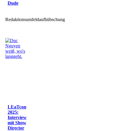
Dude
Redaktionsumfeldaufhübschung
LEaTcon
2025:
Interview
mit Show
Director