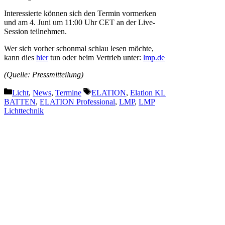
Interessierte können sich den Termin vormerken
und am 4. Juni um 11:00 Uhr CET an der Live-
Session teilnehmen.
Wer sich vorher schonmal schlau lesen möchte,
kann dies
h
i
er
tun oder beim Vertrieb unter:
lmp.de
(Quelle: Pressmitteilung)
Kategorien
Schlagwörter
Licht
,
News
,
Termine
ELATION
,
Elation KL
BATTEN
,
ELATION Professional
,
LMP
,
LMP
Lichttechnik
Vorheriger Beitrag
Global Truss | Vectorworks –
Update May 2026
Nächster Beitrag