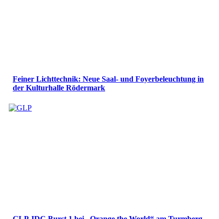
Feiner Lichttechnik: Neue Saal- und Foyerbeleuchtung in
der Kulturhalle Rödermark
GLP JDC Burst 1 bei „Orange the World“ am Turmberg