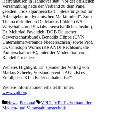
Herrenhausen in Hannover statt. Vor der offiziellen
Versammlung hatte der Verband zu dem Panel
geladen: „Sozialpartnerschaft – Steuerungstool für
Arbeitgeber im dynamischen Marktumfeld”. Zum
Thema diskutierten Dr. Markus Lübker (WSI
Wirtschafts- und Sozialwissenschaftliches Institut),
Dr. Mehrdad Payandeh (DGB Deutscher
Gewerkschaftsbund), Benedikt Hüppe (UVN |
Unternehmerverbände Niedersachsen) sowie Prof.
Dr. Christoph Worms (BRANDI Rechtsanwälte
Partnerschaft mbB), unter der Moderation von
Randell Greenlee.
Weiteres Highlight: Ein spannender Vortrag von
Markus Scheele, Vorstand event it AG: „Ist es
Zufall, dass KI in Killer enthalten ist?”.
Weitere Informationen erhaltet ihr unter:
www.vplt.org
Kategorien
Schlagwörter
News
,
Personal
VPLT
,
VPLT - Verband der
Medien- und Veranstaltungstechnik
Vorheriger Beitrag