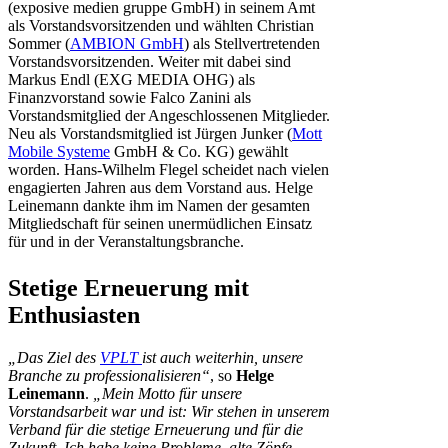
(exposive medien gruppe GmbH) in seinem Amt
als Vorstandsvorsitzenden und wählten Christian
Sommer (
AMBION GmbH
) als Stellvertretenden
Vorstandsvorsitzenden. Weiter mit dabei sind
Markus Endl (EXG MEDIA OHG) als
Finanzvorstand sowie Falco Zanini als
Vorstandsmitglied der Angeschlossenen Mitglieder.
Neu als Vorstandsmitglied ist Jürgen Junker (
Mott
Mobile Systeme
GmbH & Co. KG) gewählt
worden. Hans-Wilhelm Flegel scheidet nach vielen
engagierten Jahren aus dem Vorstand aus. Helge
Leinemann dankte ihm im Namen der gesamten
Mitgliedschaft für seinen unermüdlichen Einsatz
für und in der Veranstaltungsbranche.
Stetige Erneuerung mit
Enthusiasten
„Das Ziel des
VPLT
ist auch weiterhin, unsere
Branche zu professionalisieren“
, so
Helge
Leinemann
.
„Mein Motto für unsere
Vorstandsarbeit war und ist: Wir stehen in unserem
Verband für die stetige Erneuerung und für die
Zukunft. Ich habe keine Probleme, alte Zöpfe