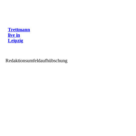
Trettmann
live in
Leipzig
Redaktionsumfeldaufhübschung