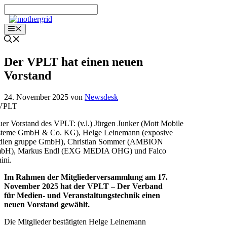
Zum
Inhalt
springen
Menü
Der VPLT hat einen neuen
Vorstand
24. November 2025
von
Newsdesk
er Vorstand des VPLT: (v.l.) Jürgen Junker (Mott Mobile
steme GmbH & Co. KG), Helge Leinemann (exposive
dien gruppe GmbH), Christian Sommer (AMBION
bH), Markus Endl (EXG MEDIA OHG) und Falco
ini.
Im Rahmen der Mitgliederversammlung am 17.
November 2025 hat der VPLT – Der Verband
für Medien- und Veranstaltungstechnik einen
neuen Vorstand gewählt.
Die Mitglieder bestätigten Helge Leinemann