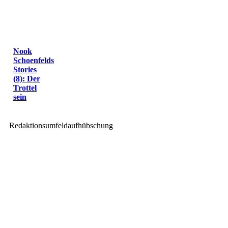
Nook
Schoenfelds
Stories
(8): Der
Trottel
sein
Redaktionsumfeldaufhübschung