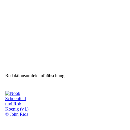
Gavin Adcock auf „Need To
Know“-Tour mit CHAUVET
Professional
Nächster Beitrag
HK Audio erweitert
internationales Team
Redaktionsumfeldaufhübschung