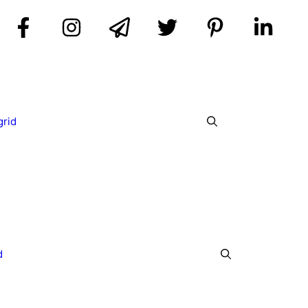
grid
d