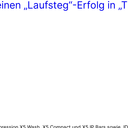
einen „Laufsteg“-Erfolg in „
pression X5 Wash, X5 Compact und X5 IP Bars sowie JD