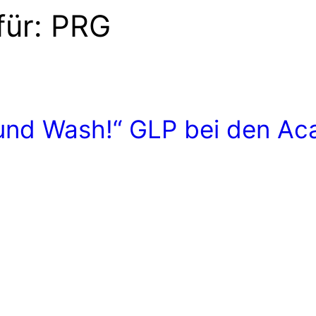
für:
PRG
 und Wash!“ GLP bei den Ac