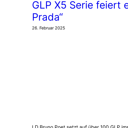
GLP X5 Serie feiert 
Prada“
26. Februar 2025
LD Bruno Poet setzt auf über 100 GLP im