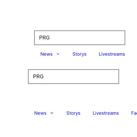
Zum
Inhalt
springen
News
Storys
Livestreams
News
Storys
Livestreams
Fa