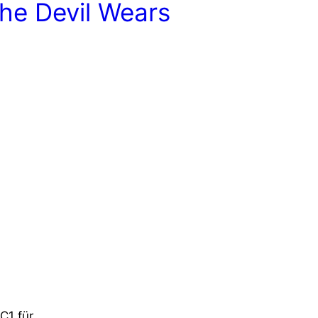
The Devil Wears
C1 für …