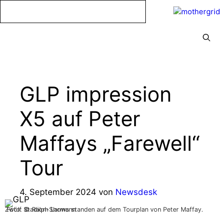
Zum
Inhalt
springen
Menü
GLP impression
X5 auf Peter
Maffays „Farewell“
Tour
4. September 2024
von
Newsdesk
Zwölf Stadion-Shows standen auf dem Tourplan von Peter Maffay. .Foto: © Ralph Larmann