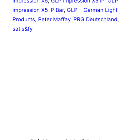
impression X5
,
GLP impression X5 IP
,
GLP
impression X5 IP Bar
,
GLP – German Light
Products
,
Peter Maffay
,
PRG Deutschland
,
satis&fy
Vorheriger Beitrag
Verstärkung in der
Entwicklungsabteilung bei BT.innotec
Nächster Beitrag
AV Stumpfl Bildwände für The 1975