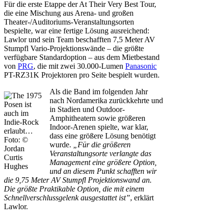
Für die erste Etappe der At Their Very Best Tour,
die eine Mischung aus Arena- und großen
Theater-/Auditoriums-Veranstaltungsorten
bespielte, war eine fertige Lösung ausreichend:
Lawlor und sein Team beschafften 7,5 Meter AV
Stumpfl Vario-Projektionswände – die größte
verfügbare Standardoption – aus dem Mietbestand
von
PRG
, die mit zwei 30.000-Lumen
Panasonic
PT-RZ31K Projektoren pro Seite bespielt wurden.
Als die Band im folgenden Jahr
nach Nordamerika zurückkehrte und
Posen ist
in Stadien und Outdoor-
auch im
Amphitheatern sowie größeren
Indie-Rock
Indoor-Arenen spielte, war klar,
erlaubt…
dass eine größere Lösung benötigt
Foto: ©
wurde.
„Für die größeren
Jordan
Veranstaltungsorte verlangte das
Curtis
Management eine größere Option,
Hughes
und an diesem Punkt schafften wir
die 9,75 Meter AV Stumpfl Projektionswand an.
Die größte Praktikable Option, die mit einem
Schnellverschlussgelenk ausgestattet ist”
, erklärt
Lawlor.