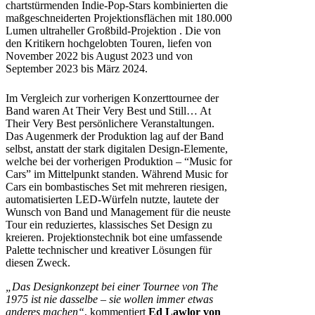
chartstürmenden Indie-Pop-Stars kombinierten die
maßgeschneiderten Projektionsflächen mit 180.000
Lumen ultraheller Großbild-Projektion . Die von
den Kritikern hochgelobten Touren, liefen von
November 2022 bis August 2023 und von
September 2023 bis März 2024.
Im Vergleich zur vorherigen Konzerttournee der
Band waren At Their Very Best und Still… At
Their Very Best persönlichere Veranstaltungen.
Das Augenmerk der Produktion lag auf der Band
selbst, anstatt der stark digitalen Design-Elemente,
welche bei der vorherigen Produktion – “Music for
Cars” im Mittelpunkt standen. Während Music for
Cars ein bombastisches Set mit mehreren riesigen,
automatisierten LED-Würfeln nutzte, lautete der
Wunsch von Band und Management für die neuste
Tour ein reduziertes, klassisches Set Design zu
kreieren. Projektionstechnik bot eine umfassende
Palette technischer und kreativer Lösungen für
diesen Zweck.
„Das Designkonzept bei einer Tournee von The
1975 ist nie dasselbe – sie wollen immer etwas
anderes machen“
, kommentiert
Ed Lawlor von