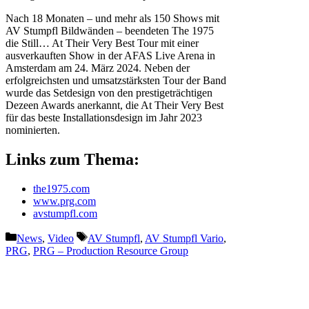
Nach 18 Monaten – und mehr als 150 Shows mit
AV Stumpfl Bildwänden – beendeten The 1975
die Still… At Their Very Best Tour mit einer
ausverkauften Show in der AFAS Live Arena in
Amsterdam am 24. März 2024. Neben der
erfolgreichsten und umsatzstärksten Tour der Band
wurde das Setdesign von den prestigeträchtigen
Dezeen Awards anerkannt, die At Their Very Best
für das beste Installationsdesign im Jahr 2023
nominierten.
Links zum Thema:
the1975.com
www.prg.com
avstumpfl.com
Kategorien
Schlagwörter
News
,
Video
AV Stumpfl
,
AV Stumpfl Vario
,
PRG
,
PRG – Production Resource Group
Vorheriger Beitrag