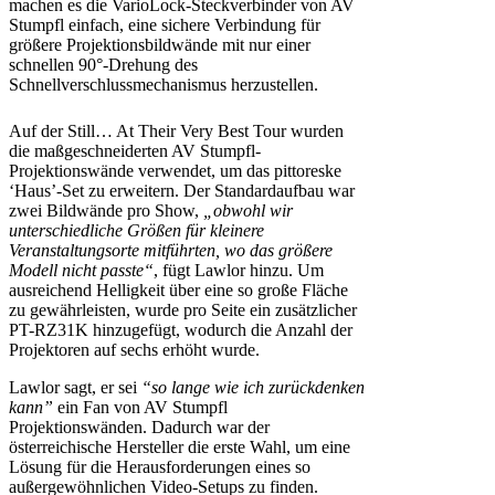
machen es die VarioLock-Steckverbinder von AV
Stumpfl einfach, eine sichere Verbindung für
größere Projektionsbildwände mit nur einer
schnellen 90°-Drehung des
Schnellverschlussmechanismus herzustellen.
Auf der Still… At Their Very Best Tour wurden
die maßgeschneiderten AV Stumpfl-
Projektionswände verwendet, um das pittoreske
‘Haus’-Set zu erweitern. Der Standardaufbau war
zwei Bildwände pro Show,
„obwohl wir
unterschiedliche Größen für kleinere
Veranstaltungsorte mitführten, wo das größere
Modell nicht passte“
, fügt Lawlor hinzu. Um
ausreichend Helligkeit über eine so große Fläche
zu gewährleisten, wurde pro Seite ein zusätzlicher
PT-RZ31K hinzugefügt, wodurch die Anzahl der
Projektoren auf sechs erhöht wurde.
Lawlor sagt, er sei
“so lange wie ich zurückdenken
kann”
ein Fan von AV Stumpfl
Projektionswänden. Dadurch war der
österreichische Hersteller die erste Wahl, um eine
Lösung für die Herausforderungen eines so
außergewöhnlichen Video-Setups zu finden.