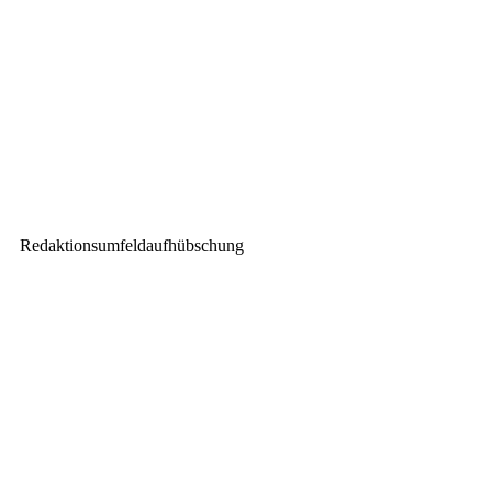
GLP impression X5 auf Peter
Maffays „Farewell“ Tour
Nächster Beitrag
UrbanLUX VN – Very Narrow
Outdoor-Leuchte
Redaktionsumfeldaufhübschung