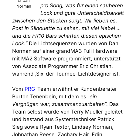
© Dan
pro Song, was für einen sauberen
Norman
Look und gute Unterscheidbarkeit
zwischen den Stücken sorgt.
Wir lieben es,
Post in Silhouette zu sehen, mit viel Nebel …
und die FR10 Bars schaffen diesen epischen
Look.“
Die Lichtsequenzen wurden von Dan
Norman auf einer grandMA3 Full Hardware
mit MA2 Software programmiert, unterstützt
von Associate Programmer Eric Christian,
während ‚Six‘ der Tournee-Lichtdesigner ist.
Vom
PRG
-Team erwähnt er Kundenberater
Burton Tenenbein, mit dem es
„ein
Vergnügen war, zusammenzuarbeiten“
. Das
Team selbst wurde von Terry Mueller geleitet
und bestand aus Systemtechniker Patrick
Sieg sowie Ryan Textor, Lindsey Norman,
Johnathan Reese, Zachary Hair, Edin