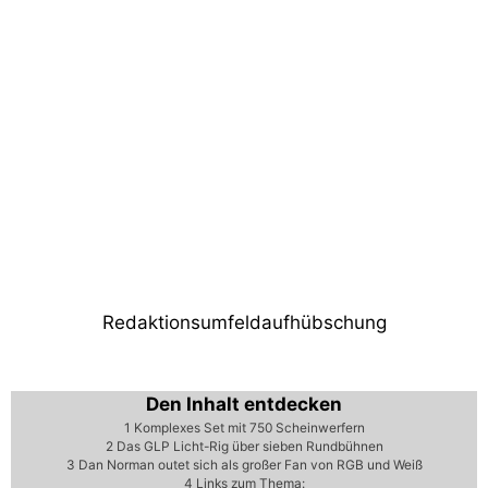
Vorheriger Beitrag
Vectorworks Stipendium 2022: Die
Gewinner:innen stehen fest!
Nächster Beitrag
L-Acoustics im Schweizer Tal der Könige
Redaktionsumfeldaufhübschung
Den Inhalt entdecken
1
Komplexes Set mit 750 Scheinwerfern
2
Das GLP Licht-Rig über sieben Rundbühnen
3
Dan Norman outet sich als großer Fan von RGB und Weiß
4
Links zum Thema: