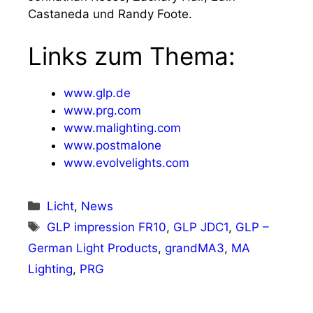
Castaneda und Randy Foote.
Links zum Thema:
www.glp.de
www.prg.com
www.malighting.com
www.postmalone
www.evolvelights.com
Kategorien
Licht
,
News
Schlagwörter
GLP impression FR10
,
GLP JDC1
,
GLP –
German Light Products
,
grandMA3
,
MA
Lighting
,
PRG