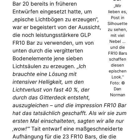
Bar 20 bereits in früheren
„Wir
Entwürfen eingesetzt hatte, um
lieben es,
Post in
„epische Lichtbögen zu erzeugen“,
Silhouette
war er begeistert von der Aussicht,
zu sehen,
die noch leistungsstärkere GLP
mit viel
Nebel …
FR10 Bar zu verwenden, um von
und die
unten durch die vergitterten
FR10 Bars
Bodenelemente jene sieben
schaffen
diesen
Lichtsäulen zu erzeugen.
„Ich
epischen
brauchte eine Lösung mit
Look.“
intensiver Helligkeit, um den
Foto: ©
Dan
Lichtverlust von fast 40 %, der
Norman
durch das Gitterdeck entsteht,
auszugleichen – und die impression FR10 Bar
hat das tatsächlich geschafft. Als wir sie zum
ersten Mal einschalteten, sagten wir alle nur
‚wow!‘“
Tait entwarf eine maßgeschneiderte
Aufhängung für die 23 FR10 Bars, die die