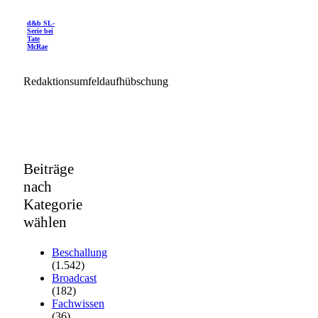
d&b SL-
Serie bei
Tate
McRae
Redaktionsumfeldaufhübschung
Beiträge
nach
Kategorie
wählen
Beschallung
(1.542)
Broadcast
(182)
Fachwissen
(36)