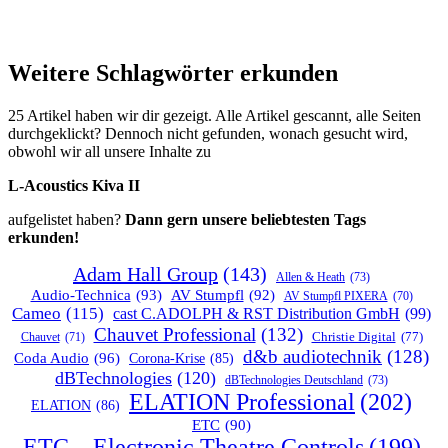
Weitere Schlagwörter erkunden
25 Artikel haben wir dir gezeigt. Alle Artikel gescannt, alle Seiten
durchgeklickt? Dennoch nicht gefunden, wonach gesucht wird,
obwohl wir all unsere Inhalte zu
L-Acoustics Kiva II
aufgelistet haben?
Dann gern unsere beliebtesten Tags
erkunden!
Adam Hall Group
(143)
Allen & Heath
(73)
Audio-Technica
(93)
AV Stumpfl
(92)
AV Stumpfl PIXERA
(70)
Cameo
(115)
cast C.ADOLPH & RST Distribution GmbH
(99)
Chauvet Professional
(132)
Chauvet
(71)
Christie Digital
(77)
d&b audiotechnik
(128)
Coda Audio
(96)
Corona-Krise
(85)
dBTechnologies
(120)
dBTechnologies Deutschland
(73)
ELATION Professional
(202)
ELATION
(86)
ETC
(90)
ETC – Electronic Theatre Controls
(199)