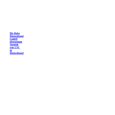
Die Robe
Deutschland
GmbH
übernimmt
Vertrieb
von LSC
in
Deutschland