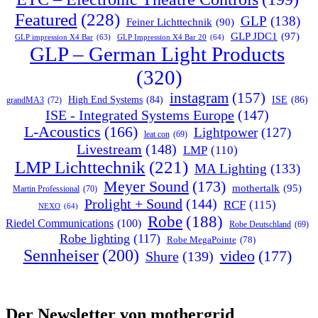
Featured
(228)
GLP
(138)
Feiner Lichttechnik
(90)
GLP JDC1
(97)
GLP impression X4 Bar
(63)
GLP Impression X4 Bar 20
(64)
GLP – German Light Products
(320)
instagram
(157)
ISE
(86)
High End Systems
(84)
grandMA3
(72)
ISE - Integrated Systems Europe
(147)
L-Acoustics
(166)
Lightpower
(127)
leat con
(69)
Livestream
(148)
LMP
(110)
LMP Lichttechnik
(221)
MA Lighting
(133)
Meyer Sound
(173)
mothertalk
(95)
Martin Professional
(70)
Prolight + Sound
(144)
RCF
(115)
NEXO
(64)
Robe
(188)
Riedel Communications
(100)
Robe Deutschland
(69)
Robe lighting
(117)
Robe MegaPointe
(78)
Sennheiser
(200)
video
(177)
Shure
(139)
Der Newsletter von mothergrid