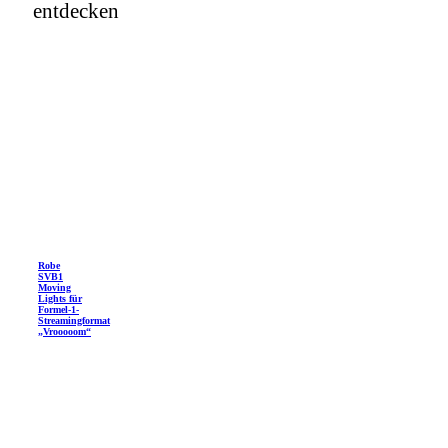
entdecken
Robe
SVB1
Moving
Lights für
Formel-1-
Streamingformat
„Vrooooom“