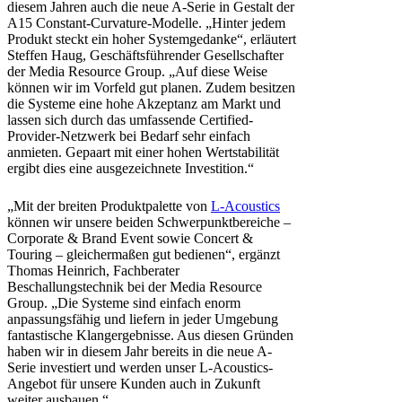
diesem Jahren auch die neue A-Serie in Gestalt der
A15 Constant-Curvature-Modelle. „Hinter jedem
Produkt steckt ein hoher Systemgedanke“, erläutert
Steffen Haug, Geschäftsführender Gesellschafter
der Media Resource Group. „Auf diese Weise
können wir im Vorfeld gut planen. Zudem besitzen
die Systeme eine hohe Akzeptanz am Markt und
lassen sich durch das umfassende Certified-
Provider-Netzwerk bei Bedarf sehr einfach
anmieten. Gepaart mit einer hohen Wertstabilität
ergibt dies eine ausgezeichnete Investition.“
„Mit der breiten Produktpalette von
L-Acoustics
können wir unsere beiden Schwerpunktbereiche –
Corporate & Brand Event sowie Concert &
Touring – gleichermaßen gut bedienen“, ergänzt
Thomas Heinrich, Fachberater
Beschallungstechnik bei der Media Resource
Group. „Die Systeme sind einfach enorm
anpassungsfähig und liefern in jeder Umgebung
fantastische Klangergebnisse. Aus diesen Gründen
haben wir in diesem Jahr bereits in die neue A-
Serie investiert und werden unser L-Acoustics-
Angebot für unsere Kunden auch in Zukunft
weiter ausbauen.“