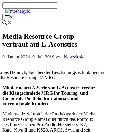
Zum
Inhalt
springen
Menü
Media Resource Group
vertraut auf L-Acoustics
9. Januar 2024
19. Juli 2019
von
Newsdesk
mas Heinrich, Fachberater Beschallungstechnik bei der
dia Resource Group. © MRG.
Mit der neuen A-Serie von L-Acoustics ergänzt
die Klangschmiede MRG ihr Touring- und
Corporate-Portfolio für nationale und
internationale Kunden.
Mittlerweile zieht sich der Produktpark der Media
Resource Group einmal quer durch das Portfolio
des französischen Pro-Audio-Herstellers: K2,
Kara, Kiva II und KS28, ARCS, Syva und seit