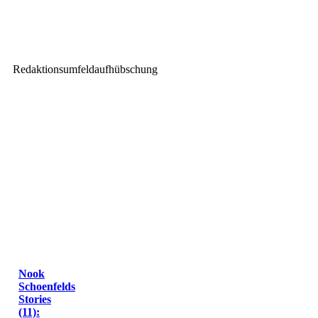
colito productions erneuert PA-
System im Haus Leipzig mit
RCF HDL 30-A
Redaktionsumfeldaufhübschung
Nook
Schoenfelds
Stories
(11):