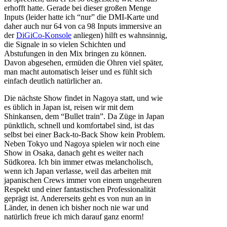
erhofft hatte. Gerade bei dieser großen Menge
Inputs (leider hatte ich “nur” die DMI-Karte und
daher auch nur 64 von ca 98 Inputs immersive an
der
DiGiCo-Konsole
anliegen) hilft es wahnsinnig,
die Signale in so vielen Schichten und
Abstufungen in den Mix bringen zu können.
Davon abgesehen, ermüden die Ohren viel später,
man macht automatisch leiser und es fühlt sich
einfach deutlich natürlicher an.
Die nächste Show findet in Nagoya statt, und wie
es üblich in Japan ist, reisen wir mit dem
Shinkansen, dem “Bullet train”. Da Züge in Japan
pünktlich, schnell und komfortabel sind, ist das
selbst bei einer Back-to-Back Show kein Problem.
Neben Tokyo und Nagoya spielen wir noch eine
Show in Osaka, danach geht es weiter nach
Südkorea. Ich bin immer etwas melancholisch,
wenn ich Japan verlasse, weil das arbeiten mit
japanischen Crews immer von einem ungeheuren
Respekt und einer fantastischen Professionalität
geprägt ist. Andererseits geht es von nun an in
Länder, in denen ich bisher noch nie war und
natürlich freue ich mich darauf ganz enorm!