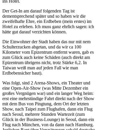
ins Hotel.
Der Get-In am darauf folgenden Tag ist
dementsprechend später und so haben wir die
zweifelhafte Ehre, ein Erdbeben (mein erstes) im
Hotel zu erleben. Ich muss ganz ehrlich sagen: ich
hätte gut darauf verzichten können.
Die Einwohner der Stadt haben das nur mit nem
Schulterzucken abgetan, und da wir ca 100
Kilometer vom Epizentrum entfernt waren, gab es
zum Glück auch keine Schäden (auch direkt am
Epizentrum übrigens nicht, trotz Stärke 6,2. In
Taiwan weiß man auf jeden Fall wie man
Erdbebensicher baut).
Was folgt, sind 2 Arena-Shows, ein Theater und
eine Open-Air-Show (was Mitte Dezember ein
großes Vergnügen war) und ein langer Weg heim:
erst eine mehrstündige Fahrt direkt nach der Show
mit dem Bus von Pingtung, dem Ort der letzten
Show, nach Taipei zum Flughafen, dann ein Flug
nach Seoul, mehrere Stunden Wartezeit (zum
Glück in der Business-Lounge) in Seoul, dann ein
Flug nach München, von da dann nach Hamburg.
Jeglichen Rant über Verspätungen sobald deutsche