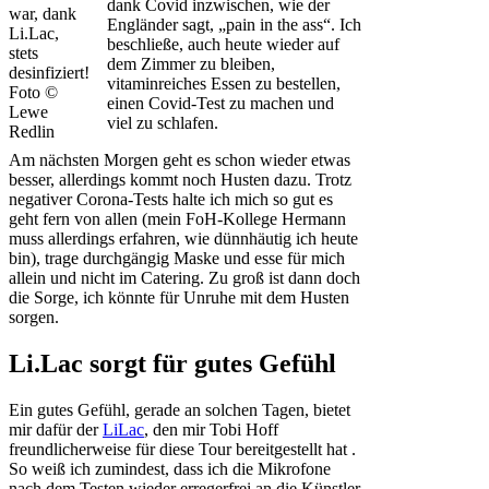
dank Covid inzwischen, wie der
war, dank
Engländer sagt, „pain in the ass“. Ich
Li.Lac,
beschließe, auch heute wieder auf
stets
dem Zimmer zu bleiben,
desinfiziert!
vitaminreiches Essen zu bestellen,
Foto ©
einen Covid-Test zu machen und
Lewe
viel zu schlafen.
Redlin
Am nächsten Morgen geht es schon wieder etwas
besser, allerdings kommt noch Husten dazu. Trotz
negativer Corona-Tests halte ich mich so gut es
geht fern von allen (mein FoH-Kollege Hermann
muss allerdings erfahren, wie dünnhäutig ich heute
bin), trage durchgängig Maske und esse für mich
allein und nicht im Catering. Zu groß ist dann doch
die Sorge, ich könnte für Unruhe mit dem Husten
sorgen.
Li.Lac sorgt für gutes Gefühl
Ein gutes Gefühl, gerade an solchen Tagen, bietet
mir dafür der
LiLac
, den mir Tobi Hoff
freundlicherweise für diese Tour bereitgestellt hat .
So weiß ich zumindest, dass ich die Mikrofone
nach dem Testen wieder erregerfrei an die Künstler