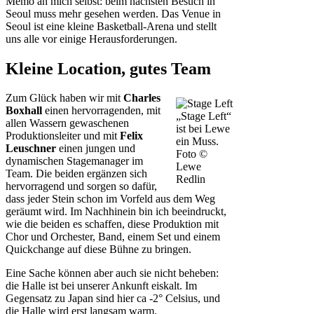
Memo an mich selbst: beim nächsten Besuch in
Seoul muss mehr gesehen werden. Das Venue in
Seoul ist eine kleine Basketball-Arena und stellt
uns alle vor einige Herausforderungen.
Kleine Location, gutes Team
Zum Glück haben wir mit
Charles
Boxhall
einen hervorragenden, mit
„Stage Left“
allen Wassern gewaschenen
ist bei Lewe
Produktionsleiter und mit
Felix
ein Muss.
Leuschner
einen jungen und
Foto ©
dynamischen Stagemanager im
Lewe
Team. Die beiden ergänzen sich
Redlin
hervorragend und sorgen so dafür,
dass jeder Stein schon im Vorfeld aus dem Weg
geräumt wird. Im Nachhinein bin ich beeindruckt,
wie die beiden es schaffen, diese Produktion mit
Chor und Orchester, Band, einem Set und einem
Quickchange auf diese Bühne zu bringen.
Eine Sache können aber auch sie nicht beheben:
die Halle ist bei unserer Ankunft eiskalt. Im
Gegensatz zu Japan sind hier ca -2° Celsius, und
die Halle wird erst langsam warm.