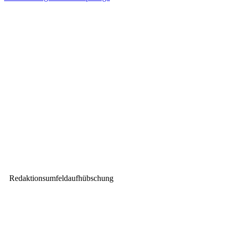
Vorheriger Beitrag
„Let’s Rig 2023“:
Leistungsvergleich für
Rigger:innen auf der Prolight +
Sound
Nächster Beitrag
DAS Audio auf der Prolight +
Sound 2023
Redaktionsumfeldaufhübschung