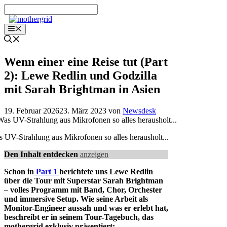
Zum
Inhalt
springen
Menü
Wenn einer eine Reise tut (Part
2): Lewe Redlin und Godzilla
mit Sarah Brightman in Asien
19. Februar 2026
23. März 2023
von
Newsdesk
 UV-Strahlung aus Mikrofonen so alles herausholt...
Den Inhalt entdecken
anzeigen
Schon in
Part 1
berichtete uns Lewe Redlin
über die Tour mit Superstar Sarah Brightman
– volles Programm mit Band, Chor, Orchester
und immersive Setup. Wie seine Arbeit als
Monitor-Engineer aussah und was er erlebt hat,
beschreibt er in seinem Tour-Tagebuch, das
mothergrid exklusiv präsentiert: