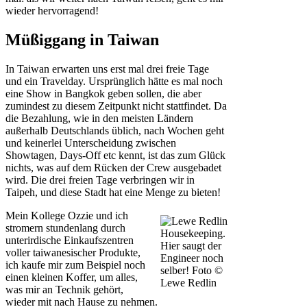
wieder hervorragend!
Müßiggang in Taiwan
In Taiwan erwarten uns erst mal drei freie Tage
und ein Travelday. Ursprünglich hätte es mal noch
eine Show in Bangkok geben sollen, die aber
zumindest zu diesem Zeitpunkt nicht stattfindet. Da
die Bezahlung, wie in den meisten Ländern
außerhalb Deutschlands üblich, nach Wochen geht
und keinerlei Unterscheidung zwischen
Showtagen, Days-Off etc kennt, ist das zum Glück
nichts, was auf dem Rücken der Crew ausgebadet
wird. Die drei freien Tage verbringen wir in
Taipeh, und diese Stadt hat eine Menge zu bieten!
Mein Kollege Ozzie und ich
stromern stundenlang durch
Housekeeping.
unterirdische Einkaufszentren
Hier saugt der
voller taiwanesischer Produkte,
Engineer noch
ich kaufe mir zum Beispiel noch
selber! Foto ©
einen kleinen Koffer, um alles,
Lewe Redlin
was mir an Technik gehört,
wieder mit nach Hause zu nehmen.