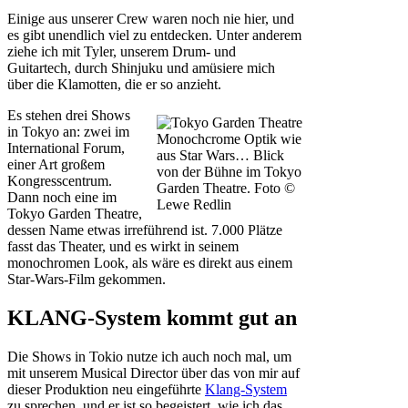
Einige aus unserer Crew waren noch nie hier, und
es gibt unendlich viel zu entdecken. Unter anderem
ziehe ich mit Tyler, unserem Drum- und
Guitartech, durch Shinjuku und amüsiere mich
über die Klamotten, die er so anzieht.
Es stehen drei Shows
in Tokyo an: zwei im
Monochcrome Optik wie
International Forum,
aus Star Wars… Blick
einer Art großem
von der Bühne im Tokyo
Kongresscentrum.
Garden Theatre. Foto ©
Dann noch eine im
Lewe Redlin
Tokyo Garden Theatre,
dessen Name etwas irreführend ist. 7.000 Plätze
fasst das Theater, und es wirkt in seinem
monochromen Look, als wäre es direkt aus einem
Star-Wars-Film gekommen.
KLANG-System kommt gut an
Die Shows in Tokio nutze ich auch noch mal, um
mit unserem Musical Director über das von mir auf
dieser Produktion neu eingeführte
Klang-System
zu sprechen, und er ist so begeistert, wie ich das