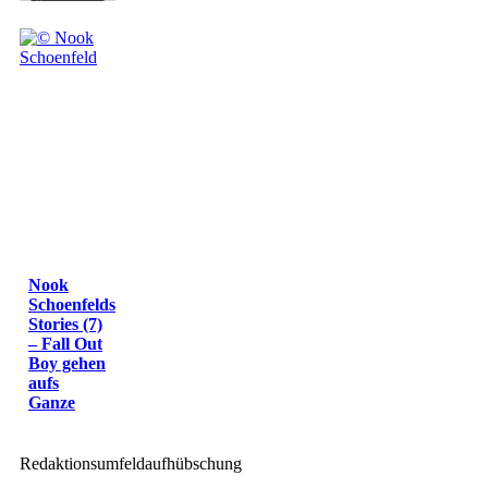
Nook
Schoenfelds
Stories (7)
– Fall Out
Boy gehen
aufs
Ganze
Redaktionsumfeldaufhübschung