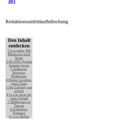
303
Redaktionsumfeldaufhübschung
Den Inhalt
entdecken
1
Los gehts: Mit
Bänderriss nach
Japan
2
KLANG-System
kommt gut an
3
Südkorea,
Singapur,
Phillipinen
4
Kleine Location,
gutes Team
5
Die Lüftung war
schuld
6
Li.Lac sorgt für
gutes Gefühl
7
Müßiggang in
Taiwan
8
Erdbeben-
Premiere
9
Lewe Redlin