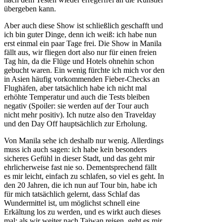
übergeben kann.
Aber auch diese Show ist schließlich geschafft und
ich bin guter Dinge, denn ich weiß: ich habe nun
erst einmal ein paar Tage frei. Die Show in Manila
fällt aus, wir fliegen dort also nur für einen freien
Tag hin, da die Flüge und Hotels ohnehin schon
gebucht waren. Ein wenig fürchte ich mich vor den
in Asien häufig vorkommenden Fieber-Checks an
Flughäfen, aber tatsächlich habe ich nicht mal
erhöhte Temperatur und auch die Tests bleiben
negativ (Spoiler: sie werden auf der Tour auch
nicht mehr positiv). Ich nutze also den Travelday
und den Day Off hauptsächlich zur Erholung.
Von Manila sehe ich deshalb nur wenig. Allerdings
muss ich auch sagen: ich habe kein besonders
sicheres Gefühl in dieser Stadt, und das geht mir
ehrlicherweise fast nie so. Dementsprechend fällt
es mir leicht, einfach zu schlafen, so viel es geht. In
den 20 Jahren, die ich nun auf Tour bin, habe ich
für mich tatsächlich gelernt, dass Schlaf das
Wundermittel ist, um möglichst schnell eine
Erkältung los zu werden, und es wirkt auch dieses
mal: als wir weiter nach Taiwan reisen, geht es mir