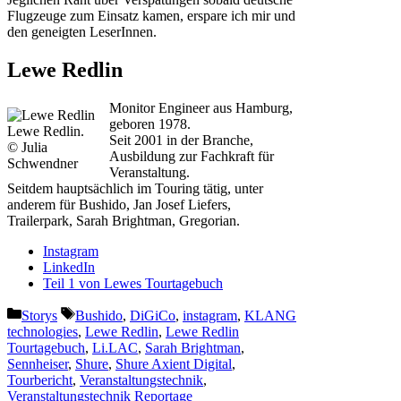
Flugzeuge zum Einsatz kamen, erspare ich mir und
den geneigten LeserInnen.
Lewe Redlin
Monitor Engineer aus Hamburg,
geboren 1978.
Lewe Redlin.
Seit 2001 in der Branche,
© Julia
Ausbildung zur Fachkraft für
Schwendner
Veranstaltung.
Seitdem hauptsächlich im Touring tätig, unter
anderem für Bushido, Jan Josef Liefers,
Trailerpark, Sarah Brightman, Gregorian.
Instagram
LinkedIn
Teil 1 von Lewes Tourtagebuch
Kategorien
Schlagwörter
Storys
Bushido
,
DiGiCo
,
instagram
,
KLANG
technologies
,
Lewe Redlin
,
Lewe Redlin
Tourtagebuch
,
Li.LAC
,
Sarah Brightman
,
Sennheiser
,
Shure
,
Shure Axient Digital
,
Tourbericht
,
Veranstaltungstechnik
,
Veranstaltungstechnik Reportage