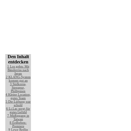
Den Inhalt
entdecken
1
Los gehts: Mit
Bänderriss nach
Japan
2
KLANG-System
kommt gut an
3
Südkorea,
Singapur,
Phillipinen
4
Kleine Location,
gutes Team
5
Die Lüftung war
schuld
6
Li.Lac sorgt für
gutes Gefühl
7
Müßiggang in
Taiwan
8
Erdbeben-
Premiere
9
Lewe Redlin