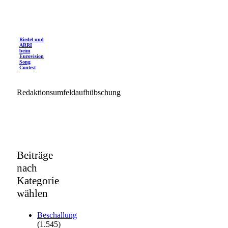
Riedel und
ARRI
beim
Eurovision
Song
Contest
Redaktionsumfeldaufhübschung
Beiträge
nach
Kategorie
wählen
Beschallung
(1.545)