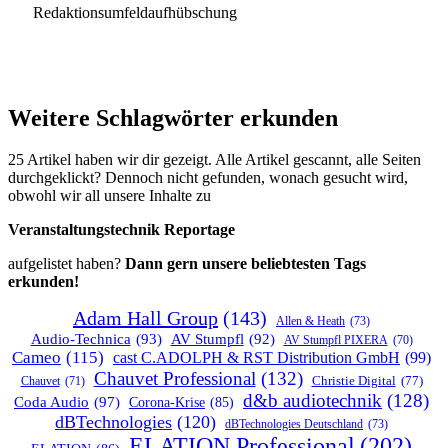
Redaktionsumfeldaufhübschung
Weitere Schlagwörter erkunden
25 Artikel haben wir dir gezeigt. Alle Artikel gescannt, alle Seiten
durchgeklickt? Dennoch nicht gefunden, wonach gesucht wird,
obwohl wir all unsere Inhalte zu
Veranstaltungstechnik Reportage
aufgelistet haben?
Dann gern unsere beliebtesten Tags
erkunden!
Adam Hall Group
(143)
Allen & Heath
(73)
Audio-Technica
(93)
AV Stumpfl
(92)
AV Stumpfl PIXERA
(70)
Cameo
(115)
cast C.ADOLPH & RST Distribution GmbH
(99)
Chauvet Professional
(132)
Chauvet
(71)
Christie Digital
(77)
d&b audiotechnik
(128)
Coda Audio
(97)
Corona-Krise
(85)
dBTechnologies
(120)
dBTechnologies Deutschland
(73)
ELATION Professional
(202)