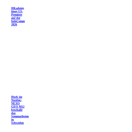
HKademy
feiert US-
Premiere
auf der
InfoComm
2026
Hoch im
Norden:
NEXO
GEO M12
beschallt
das
Sommarfesten
in
Schweden