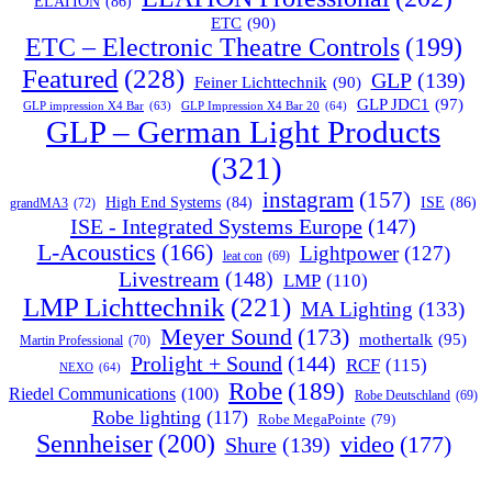
ELATION
(86)
ETC
(90)
ETC – Electronic Theatre Controls
(199)
Featured
(228)
GLP
(139)
Feiner Lichttechnik
(90)
GLP JDC1
(97)
GLP impression X4 Bar
(63)
GLP Impression X4 Bar 20
(64)
GLP – German Light Products
(321)
instagram
(157)
ISE
(86)
High End Systems
(84)
grandMA3
(72)
ISE - Integrated Systems Europe
(147)
L-Acoustics
(166)
Lightpower
(127)
leat con
(69)
Livestream
(148)
LMP
(110)
LMP Lichttechnik
(221)
MA Lighting
(133)
Meyer Sound
(173)
mothertalk
(95)
Martin Professional
(70)
Prolight + Sound
(144)
RCF
(115)
NEXO
(64)
Robe
(189)
Riedel Communications
(100)
Robe Deutschland
(69)
Robe lighting
(117)
Robe MegaPointe
(79)
Sennheiser
(200)
video
(177)
Shure
(139)