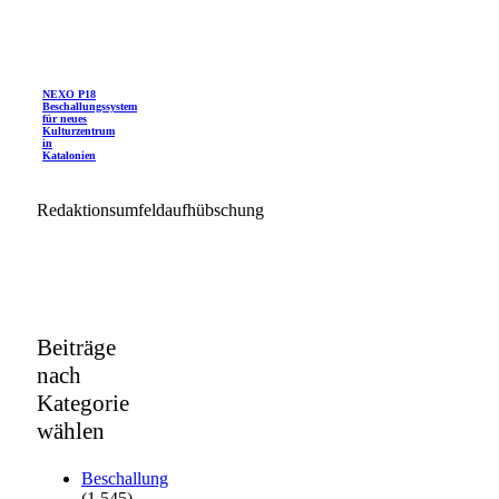
NEXO P18
Beschallungssystem
für neues
Kulturzentrum
in
Katalonien
Redaktionsumfeldaufhübschung
Beiträge
nach
Kategorie
wählen
Beschallung
(1.545)