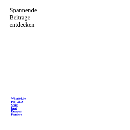
Spannende
Beiträge
entdecken
Wharfedale
Pro: XLA
Series
feiert
Europa-
Premiere