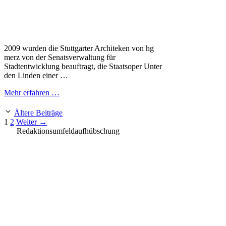
2009 wurden die Stuttgarter Architeken von hg
merz von der Senatsverwaltung für
Stadtentwicklung beauftragt, die Staatsoper Unter
den Linden einer …
Mehr erfahren …
Ältere Beiträge
Seite
Seite
1
2
Weiter
→
Redaktionsumfeldaufhübschung