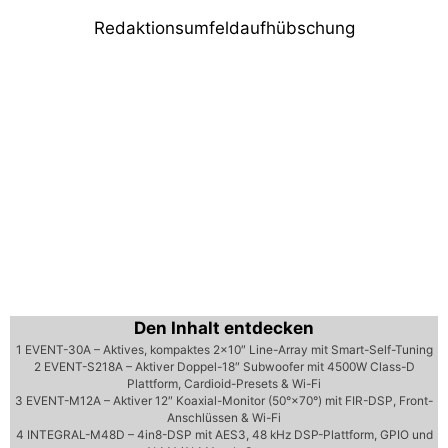
Redaktionsumfeldaufhübschung
Den Inhalt entdecken
1
EVENT-30A – Aktives, kompaktes 2×10″ Line-Array mit Smart-Self-Tuning
2
EVENT-S218A – Aktiver Doppel-18″ Subwoofer mit 4500W Class-D
Plattform, Cardioid-Presets & Wi-Fi
3
EVENT-M12A – Aktiver 12″ Koaxial-Monitor (50°×70°) mit FIR-DSP, Front-
Anschlüssen & Wi-Fi
4
INTEGRAL-M48D – 4in8-DSP mit AES3, 48 kHz DSP-Plattform, GPIO und