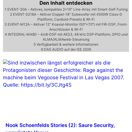
Den Inhalt entdecken
1
EVENT-30A – Aktives, kompaktes 2×10″ Line-Array mit Smart-Self-Tuning
2
EVENT-S218A – Aktiver Doppel-18″ Subwoofer mit 4500W Class-D
Plattform, Cardioid-Presets & Wi-Fi
3
EVENT-M12A – Aktiver 12″ Koaxial-Monitor (50°×70°) mit FIR-DSP, Front-
Anschlüssen & Wi-Fi
4
INTEGRAL-M48D – 4in8-DSP mit AES3, 48 kHz DSP-Plattform, GPIO und
ALMA/ALMAweb-Steuerung
5
Verfügbarkeit & weitere Informationen
6
DAS AUDIO auf der ISE 2026
Nook Schoenfelds Stories (2): Saure Security,