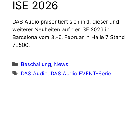
ISE 2026
DAS Audio präsentiert sich inkl. dieser und
weiterer Neuheiten auf der ISE 2026 in
Barcelona vom 3.-6. Februar in Halle 7 Stand
7E500.
Kategorien
Beschallung
,
News
Schlagwörter
DAS Audio
,
DAS Audio EVENT-Serie
Vorheriger Beitrag
Doppelpremiere im Londoner West End:
GLP JDC Burst 1 und MAD MAXX