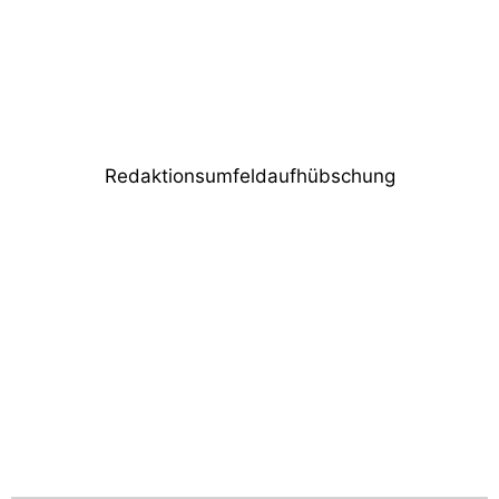
Nächster Beitrag
Obsidian präsentiert einige Neuheiten auf
der ISE
Redaktionsumfeldaufhübschung