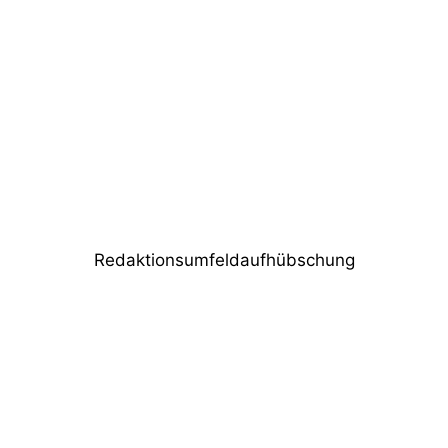
Lichtstark Veranstaltungstechnik
investiert in Ayrton
Nächster Beitrag
PROLIGHTS SOLAR27Q Outdoor-
Washlight
Redaktionsumfeldaufhübschung