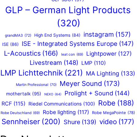
GLP – German Light Products
(320)
instagram
(157)
High End Systems
(84)
grandMA3
(72)
ISE - Integrated Systems Europe
(147)
ISE
(86)
L-Acoustics
(166)
Lightpower
(127)
leat con
(69)
Livestream
(148)
LMP
(110)
LMP Lichttechnik
(221)
MA Lighting
(133)
Meyer Sound
(173)
Martin Professional
(70)
Prolight + Sound
(144)
mothertalk
(95)
NEXO
(64)
Robe
(188)
RCF
(115)
Riedel Communications
(100)
Robe lighting
(117)
Robe MegaPointe
(78)
Robe Deutschland
(69)
Sennheiser
(200)
video
(177)
Shure
(139)