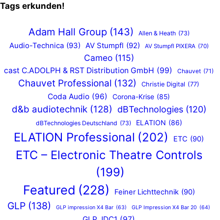
Tags erkunden!
Adam Hall Group
(143)
Allen & Heath
(73)
Audio-Technica
(93)
AV Stumpfl
(92)
AV Stumpfl PIXERA
(70)
Cameo
(115)
cast C.ADOLPH & RST Distribution GmbH
(99)
Chauvet
(71)
Chauvet Professional
(132)
Christie Digital
(77)
Coda Audio
(96)
Corona-Krise
(85)
d&b audiotechnik
(128)
dBTechnologies
(120)
ELATION
(86)
dBTechnologies Deutschland
(73)
ELATION Professional
(202)
ETC
(90)
ETC – Electronic Theatre Controls
(199)
Featured
(228)
Feiner Lichttechnik
(90)
GLP
(138)
GLP impression X4 Bar
(63)
GLP Impression X4 Bar 20
(64)
GLP JDC1
(97)