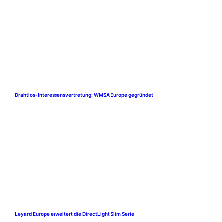
Drahtlos-Interessensvertretung: WMSA Europe gegründet
Leyard Europe erweitert die DirectLight Slim Serie