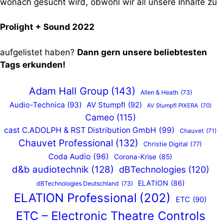
wonach gesucht wird, obwohl wir all unsere Inhalte zu
Prolight + Sound 2022
aufgelistet haben?
Dann gern unsere beliebtesten
Tags erkunden!
Adam Hall Group
(143)
Allen & Heath
(73)
Audio-Technica
(93)
AV Stumpfl
(92)
AV Stumpfl PIXERA
(70)
Cameo
(115)
cast C.ADOLPH & RST Distribution GmbH
(99)
Chauvet
(71)
Chauvet Professional
(132)
Christie Digital
(77)
Coda Audio
(96)
Corona-Krise
(85)
d&b audiotechnik
(128)
dBTechnologies
(120)
ELATION
(86)
dBTechnologies Deutschland
(73)
ELATION Professional
(202)
ETC
(90)
ETC – Electronic Theatre Controls