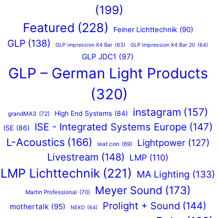
(199)
Featured
(228)
Feiner Lichttechnik
(90)
GLP
(138)
GLP impression X4 Bar
(63)
GLP Impression X4 Bar 20
(64)
GLP JDC1
(97)
GLP – German Light Products
(320)
instagram
(157)
High End Systems
(84)
grandMA3
(72)
ISE - Integrated Systems Europe
(147)
ISE
(86)
L-Acoustics
(166)
Lightpower
(127)
leat con
(69)
Livestream
(148)
LMP
(110)
LMP Lichttechnik
(221)
MA Lighting
(133)
Meyer Sound
(173)
Martin Professional
(70)
Prolight + Sound
(144)
mothertalk
(95)
NEXO
(64)