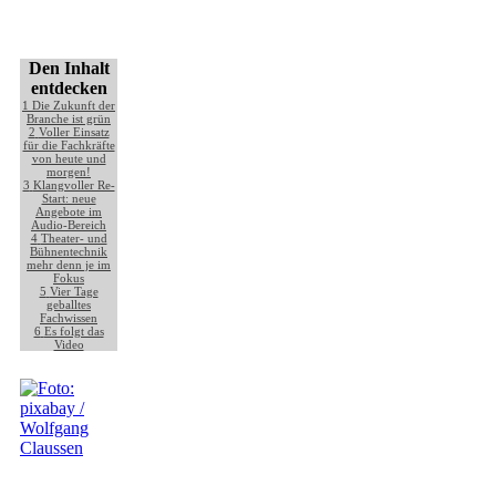
Den Inhalt
entdecken
1
Die Zukunft der
Branche ist grün
2
Voller Einsatz
für die Fachkräfte
von heute und
morgen!
3
Klangvoller Re-
Start: neue
Angebote im
Audio-Bereich
4
Theater- und
Bühnentechnik
mehr denn je im
Fokus
5
Vier Tage
geballtes
Fachwissen
6
Es folgt das
Video