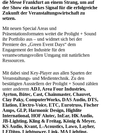
die Messe Frankfurt an einem Strang, um auf
der Show ein starkes Signal für die erfolgreiche
Zukunft der Veranstaltungswirtschaft zu
setzen.
Mit neuen Special Areas und
Präsentationsformaten weitet die Prolight + Sound
ihr Portfolio aus – und widmet sich bei der
Premiere des „Green Event Days“ dem
Engagement der Industrie für den
verantwortungsvollen Umgang mit natürlichen
Ressourcen.
Mit dabei sind Key-Player aus allen Sparten der
Veranstaltungs- und Medientechnik. Zu den
bestätigten Ausstellern der Prolight + Sound zählen
unter anderem
ADJ, Area Four Industries,
Ayrton, Bütec, Cast, Chainmaster, Chauvet,
Clay Paky, ComputerWorks, DAS Audio, DTS,
Elation, Electro-Voice, ETC, Eurotruss, Fischer
Amps, GLP, Harmonic Design, Highlite
International, HOF Alutec, InEar, HK Audio,
JB-Lighting, Kling & Freitag, König & Meyer,
KS Audio, Kvant, L-Acoustics, Lawo, Layher,
LEDitgo, Lightpower, Link, MA Lighting,