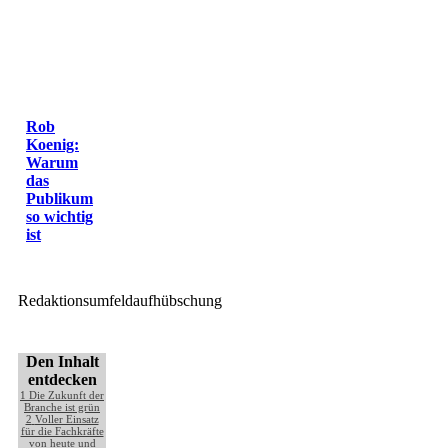
Rob
Koenig:
Warum
das
Publikum
so wichtig
ist
Redaktionsumfeldaufhübschung
Den Inhalt
entdecken
1
Die Zukunft der
Branche ist grün
2
Voller Einsatz
für die Fachkräfte
von heute und