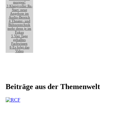
morgen!
3
Klangvoller Re-
Start: neue
Angebote im
Audio-Bereich
4
Theater- und
Bühnentechnik
mehr denn je im
Fokus
5
Vier Tage
geballtes
Fachwissen
6
Es folgt das
Video
Beiträge aus der Themenwelt