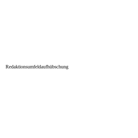
Heinz Siller (cast) und Matthias
Moeller (SIXTY82)
Nächster Beitrag
Livestream Q&A : Global Truss
PINNEX
Redaktionsumfeldaufhübschung