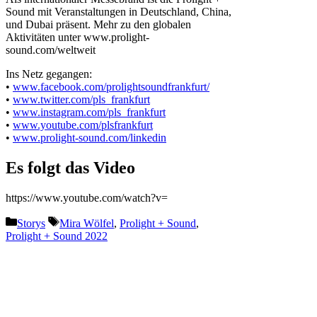
Sound mit Veranstaltungen in Deutschland, China,
und Dubai präsent. Mehr zu den globalen
Aktivitäten unter www.prolight-
sound.com/weltweit
Ins Netz gegangen:
•
www.facebook.com/prolightsoundfrankfurt/
•
www.twitter.com/pls_frankfurt
•
www.instagram.com/pls_frankfurt
•
www.youtube.com/plsfrankfurt
•
www.prolight-sound.com/linkedin
Es folgt das Video
https://www.youtube.com/watch?v=
Kategorien
Schlagwörter
Storys
Mira Wölfel
,
Prolight + Sound
,
Prolight + Sound 2022
Vorheriger Beitrag
Livestream: Truss Talk mit