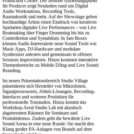
Production Corner: Der zentrale Anziehungspunkt
für Producer zeigt Neuheiten rund um Digital
Audio Workstations, Recording Tools,
Raumakustik und mehr. Auf der Showstage geben
hochkarätige Artists einen Eindruck von kreativen
Spielarten digitaler Live Performances – von Live
Beatmaking über Finger Drumming bis hin zu
Controllerism und Syntablism. In Jam Boxes
können Audio-Interessierte neue Sound Tools wie
Music Apps, DJ-Hardware und modulare
Synthesizer antesten und gemeinsam in offenen
Sessions improvisieren. Hinzu kommen interaktive
Themenbereiche zu Mobile DJing und Live Sound
Branding.
Im neuen Präsentationsbereich Studio Village
präsentieren sich Hersteller von Mikrofonen,
Signalprozessoren, Abhör-Lösungen, Recording-
Interfaces und weiteren Produkten für
professionelle Tonstudios. Hinzu kommt das
Workshop-Areal Studio Lab mit akustisch
abgetrennten Räumen für Seminare und
Produktdemos. Zudem geht die bewährte Live
Sound Arena in eine neue Runde: Sie macht den
Klang großer PA-Anlagen von Brands auf dem