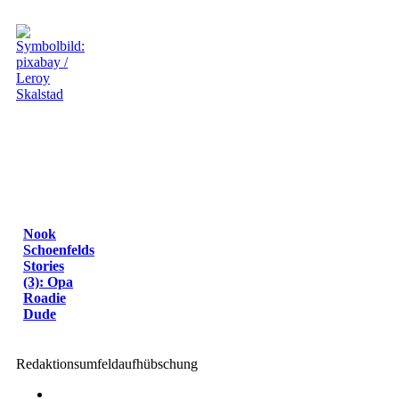
Nook
Schoenfelds
Stories
(3): Opa
Roadie
Dude
Redaktionsumfeldaufhübschung