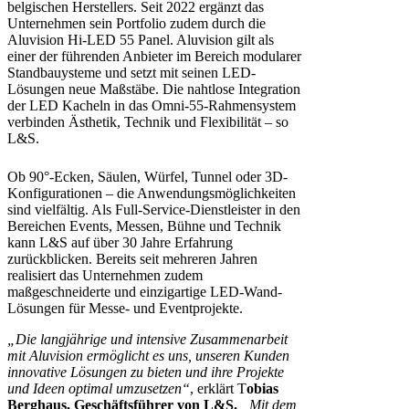
belgischen Herstellers. Seit 2022 ergänzt das
Unternehmen sein Portfolio zudem durch die
Aluvision Hi-LED 55 Panel. Aluvision gilt als
einer der führenden Anbieter im Bereich modularer
Standbauysteme und setzt mit seinen LED-
Lösungen neue Maßstäbe. Die nahtlose Integration
der LED Kacheln in das Omni-55-Rahmensystem
verbinden Ästhetik, Technik und Flexibilität – so
L&S.
Ob 90°-Ecken, Säulen, Würfel, Tunnel oder 3D-
Konfigurationen – die Anwendungsmöglichkeiten
sind vielfältig. Als Full-Service-Dienstleister in den
Bereichen Events, Messen, Bühne und Technik
kann L&S auf über 30 Jahre Erfahrung
zurückblicken. Bereits seit mehreren Jahren
realisiert das Unternehmen zudem
maßgeschneiderte und einzigartige LED-Wand-
Lösungen für Messe- und Eventprojekte.
„Die langjährige und intensive Zusammenarbeit
mit Aluvision ermöglicht es uns, unseren Kunden
innovative Lösungen zu bieten und ihre Projekte
und Ideen optimal umzusetzen“
, erklärt T
obias
Berghaus, Geschäftsführer von L&S.
„Mit dem