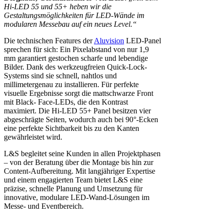
Hi-LED 55 und 55+ heben wir die
Gestaltungsmöglichkeiten für LED-Wände im
modularen Messebau auf ein neues Level.“
Die technischen Features der
Aluvision
LED-Panel
sprechen für sich: Ein Pixelabstand von nur 1,9
mm garantiert gestochen scharfe und lebendige
Bilder. Dank des werkzeugfreien Quick-Lock-
Systems sind sie schnell, nahtlos und
millimetergenau zu installieren. Für perfekte
visuelle Ergebnisse sorgt die mattschwarze Front
mit Black- Face-LEDs, die den Kontrast
maximiert. Die Hi-LED 55+ Panel besitzen vier
abgeschrägte Seiten, wodurch auch bei 90°-Ecken
eine perfekte Sichtbarkeit bis zu den Kanten
gewährleistet wird.
L&S begleitet seine Kunden in allen Projektphasen
– von der Beratung über die Montage bis hin zur
Content-Aufbereitung. Mit langjähriger Expertise
und einem engagierten Team bietet L&S eine
präzise, schnelle Planung und Umsetzung für
innovative, modulare LED-Wand-Lösungen im
Messe- und Eventbereich.