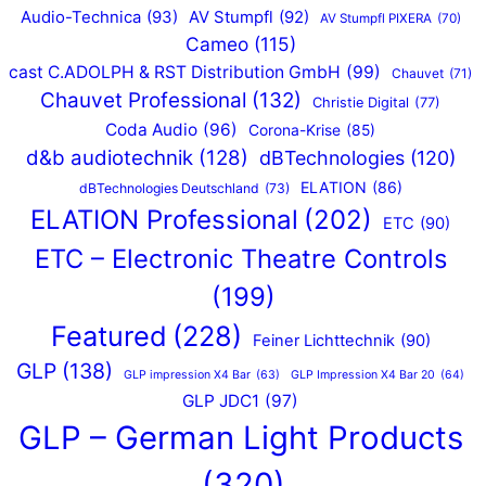
Audio-Technica
(93)
AV Stumpfl
(92)
AV Stumpfl PIXERA
(70)
Cameo
(115)
cast C.ADOLPH & RST Distribution GmbH
(99)
Chauvet
(71)
Chauvet Professional
(132)
Christie Digital
(77)
Coda Audio
(96)
Corona-Krise
(85)
d&b audiotechnik
(128)
dBTechnologies
(120)
ELATION
(86)
dBTechnologies Deutschland
(73)
ELATION Professional
(202)
ETC
(90)
ETC – Electronic Theatre Controls
(199)
Featured
(228)
Feiner Lichttechnik
(90)
GLP
(138)
GLP impression X4 Bar
(63)
GLP Impression X4 Bar 20
(64)
GLP JDC1
(97)
GLP – German Light Products
(320)