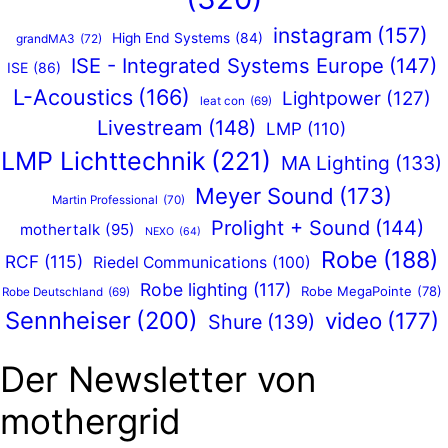
instagram
(157)
High End Systems
(84)
grandMA3
(72)
ISE - Integrated Systems Europe
(147)
ISE
(86)
L-Acoustics
(166)
Lightpower
(127)
leat con
(69)
Livestream
(148)
LMP
(110)
LMP Lichttechnik
(221)
MA Lighting
(133)
Meyer Sound
(173)
Martin Professional
(70)
Prolight + Sound
(144)
mothertalk
(95)
NEXO
(64)
Robe
(188)
RCF
(115)
Riedel Communications
(100)
Robe lighting
(117)
Robe MegaPointe
(78)
Robe Deutschland
(69)
Sennheiser
(200)
video
(177)
Shure
(139)
Der Newsletter von
mothergrid