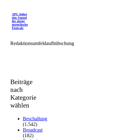
APG liefert
den Sound
für einige
europäische
Festivals
Redaktionsumfeldaufhübschung
Beiträge
nach
Kategorie
wählen
Beschallung
(1.542)
Broadcast
(182)