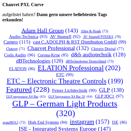
Chauvet PXL Curve
aufgelistet haben?
Dann gern unsere beliebtesten Tags
erkunden!
Adam Hall Group
(143)
Allen & Heath
(73)
Audio-Technica
(93)
AV Stumpfl
(92)
AV Stumpfl PIXERA
(70)
Cameo
(115)
cast C.ADOLPH & RST Distribution GmbH
(99)
Chauvet Professional
(132)
Chauvet
(71)
Christie Digital
(77)
d&b audiotechnik
(128)
Coda Audio
(96)
Corona-Krise
(85)
dBTechnologies
(120)
dBTechnologies Deutschland
(73)
ELATION Professional
(202)
ELATION
(86)
ETC
(90)
ETC – Electronic Theatre Controls
(199)
Featured
(228)
GLP
(138)
Feiner Lichttechnik
(90)
GLP JDC1
(97)
GLP impression X4 Bar
(63)
GLP Impression X4 Bar 20
(64)
GLP – German Light Products
(320)
instagram
(157)
ISE
(86)
High End Systems
(84)
grandMA3
(72)
ISE - Integrated Systems Europe
(147)