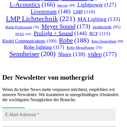
L-Acoustics
(166)
Lightpower
(127)
leat con
(69)
Livestream
(148)
LMP
(110)
LMP Lichttechnik
(221)
MA Lighting
(133)
Meyer Sound
(173)
mothertalk
(95)
Martin Professional
(70)
Prolight + Sound
(144)
RCF
(115)
NEXO
(64)
Robe
(188)
Riedel Communications
(100)
Robe Deutschland
(69)
Robe lighting
(117)
Robe MegaPointe
(78)
Sennheiser
(200)
video
(177)
Shure
(139)
Der Newsletter von mothergrid
Wenn du keine News mehr verpassen möchtest, empfehlen wir
unseren Newsletter. Wir kuratieren in unregelmäßigen Abständen
die wichtigsten Neuigkeiten der Branche.