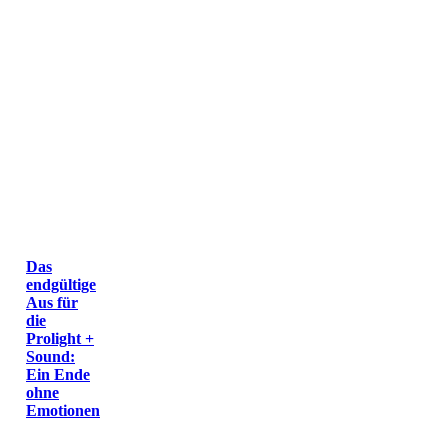
Das
endgültige
Aus für
die
Prolight +
Sound:
Ein Ende
ohne
Emotionen