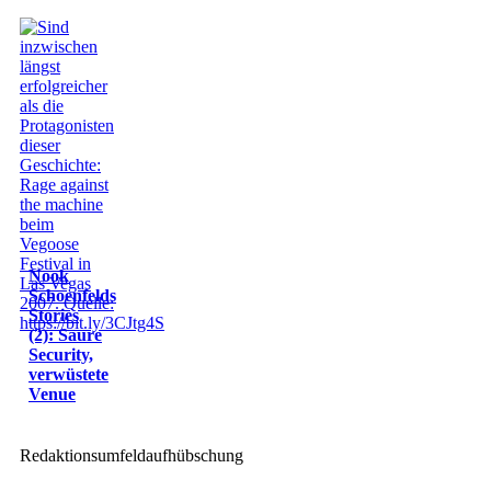
Nook
Schoenfelds
Stories
(2): Saure
Security,
verwüstete
Venue
Redaktionsumfeldaufhübschung