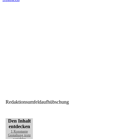
Vorheriger Beitrag
Shakiras Welt­tournee 2025 mit
Elation PROTEUS
Nächster Beitrag
twoloox: Rückkehr zu den
Wurzeln von Pandoras Box und
Widget Designer
Redaktionsumfeldaufhübschung
Den Inhalt
entdecken
1
Konstante
Gestaltung trotz
variabler