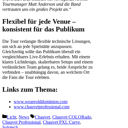
Tourmanager Matt Anderson und die Band
vertrauten uns ein großes Projekt an.“
Flexibel für jede Venue –
konsistent für das Publikum
Die Tour verlangte flexible technische Lösungen,
um sich an jede Spielstätte anzupassen.
Gleichzeitig sollte das Publikum überall ein
vergleichbares Live-Erlebnis erhalten. Mit einem
klaren Lichtdesign, skalierbaren Setups und einem
verlässlichen Team gelang es, beide Ansprüche zu
verbinden – unabhängig davon, an welchem Ort
die Fans die Tour erlebten.
Links zum Thema:
www.weareolddominion.com
www.chauvetprofessional.com
Kategorien
Schlagwörter
Licht
,
News
Chauvet
,
Chauvet COLORado
,
Chauvet Professional
,
Chauvet PXL Curve
,
Solotech