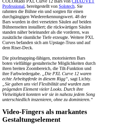
COLORado PXL Curve 12 Bars von
CHAUVET
Professional
, bereitgestellt von
Solotech
. Sie
rahmten die Bühne ein und sorgten für einen
durchgängigen Wiedererkennungswert. 48 der
Bars wurden in drei versetzten Säulen auf beiden
Bühnenseiten installiert; die rückwärtigen Säulen
standen näher beieinander als die vorderen, was
zusätzliche räumliche Tiefe erzeugte. Weitere PXL
Curves befanden sich am Upstage-Truss und auf
dem Riser-Deck.
Die pixelmapping-fähigen, motorisierten Bars
boten vielfältige gestalterische Möglichkeiten durch
ihren breiten Zoombereich, die Tilt-Funktion und
ihre Farbwiedergabe.
„Die PXL Curve 12 waren
echte Arbeitspferde in diesem Rigg“
, sagt Lichty.
„Sie gaben uns viel Flexibilität und wurden zum
prägenden Element vieler Looks. Durch ihre
Vielseitigkeit konnten wir sie in nahezu jedem Song
unterschiedlich inszenieren, ohne zu dominieren.“
Video-Fingers als markantes
Gestaltungselement