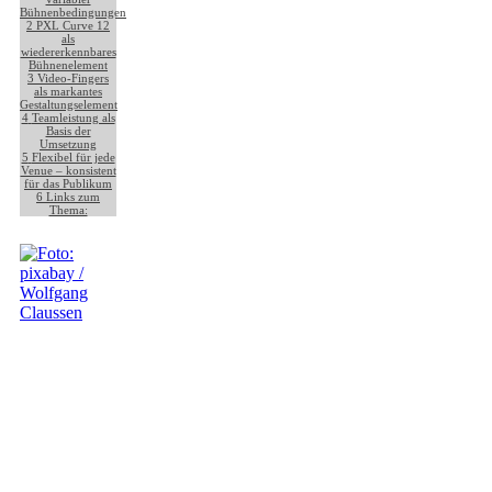
Bühnenbedingungen
2
PXL Curve 12
als
wiedererkennbares
Bühnenelement
3
Video-Fingers
als markantes
Gestaltungselement
4
Teamleistung als
Basis der
Umsetzung
5
Flexibel für jede
Venue – konsistent
für das Publikum
6
Links zum
Thema: