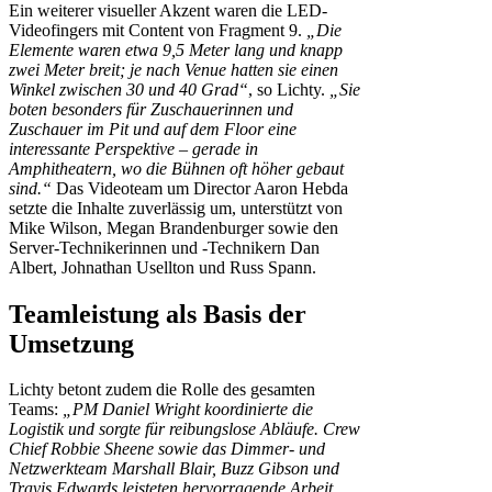
Ein weiterer visueller Akzent waren die LED-
Videofingers mit Content von Fragment 9.
„Die
Elemente waren etwa 9,5 Meter lang und knapp
zwei Meter breit; je nach Venue hatten sie einen
Winkel zwischen 30 und 40 Grad“
, so Lichty.
„Sie
boten besonders für Zuschauerinnen und
Zuschauer im Pit und auf dem Floor eine
interessante Perspektive – gerade in
Amphitheatern, wo die Bühnen oft höher gebaut
sind.“
Das Videoteam um Director Aaron Hebda
setzte die Inhalte zuverlässig um, unterstützt von
Mike Wilson, Megan Brandenburger sowie den
Server-Technikerinnen und -Technikern Dan
Albert, Johnathan Usellton und Russ Spann.
Teamleistung als Basis der
Umsetzung
Lichty betont zudem die Rolle des gesamten
Teams:
„PM Daniel Wright koordinierte die
Logistik und sorgte für reibungslose Abläufe. Crew
Chief Robbie Sheene sowie das Dimmer- und
Netzwerkteam Marshall Blair, Buzz Gibson und
Travis Edwards leisteten hervorragende Arbeit.