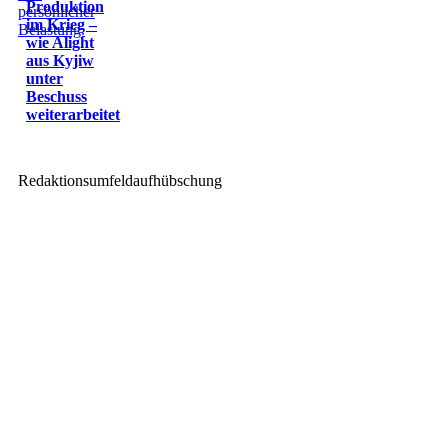
Produktion
im Krieg –
wie Alight
aus Kyjiw
unter
Beschuss
weiterarbeitet
Redaktionsumfeldaufhübschung