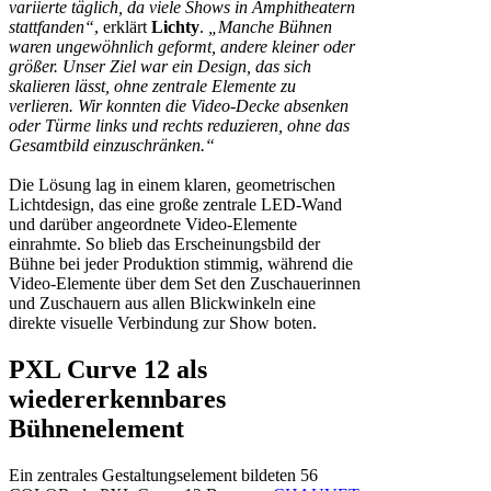
variierte täglich, da viele Shows in Amphitheatern
stattfanden“
, erklärt
Lichty
.
„Manche Bühnen
waren ungewöhnlich geformt, andere kleiner oder
größer. Unser Ziel war ein Design, das sich
skalieren lässt, ohne zentrale Elemente zu
verlieren. Wir konnten die Video-Decke absenken
oder Türme links und rechts reduzieren, ohne das
Gesamtbild einzuschränken.“
Die Lösung lag in einem klaren, geometrischen
Lichtdesign, das eine große zentrale LED-Wand
und darüber angeordnete Video-Elemente
einrahmte. So blieb das Erscheinungsbild der
Bühne bei jeder Produktion stimmig, während die
Video-Elemente über dem Set den Zuschauerinnen
und Zuschauern aus allen Blickwinkeln eine
direkte visuelle Verbindung zur Show boten.
PXL Curve 12 als
wiedererkennbares
Bühnenelement
Ein zentrales Gestaltungselement bildeten 56