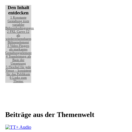
Den Inhalt
entdecken
1
Konstante
Gestaltung trotz
variabler
Bühnenbedingungen
2
PXL Curve 12
als
wiedererkennbares
Bühnenelement
3
Video-Fingers
als markantes
Gestaltungselement
4
Teamleistung als
Basis der
Umsetzung
5
Flexibel für jede
Venue – konsistent
für das Publikum
6
Links zum
Thema:
Beiträge aus der Themenwelt