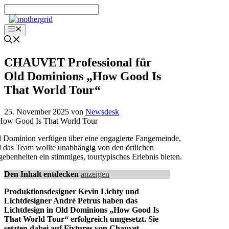
Zum
Inhalt
springen
Menü
CHAUVET Professional für
Old Dominions „How Good Is
That World Tour“
25. November 2025
von
Newsdesk
 Dominion verfügen über eine engagierte Fangemeinde,
 das Team wollte unabhängig von den örtlichen
ebenheiten ein stimmiges, tourtypisches Erlebnis bieten.
Den Inhalt entdecken
anzeigen
Produktionsdesigner Kevin Lichty und
Lichtdesigner André Petrus haben das
Lichtdesign in Old Dominions „How Good Is
That World Tour“ erfolgreich umgesetzt. Sie
setzten dabei auf Fixtures von Chauvet