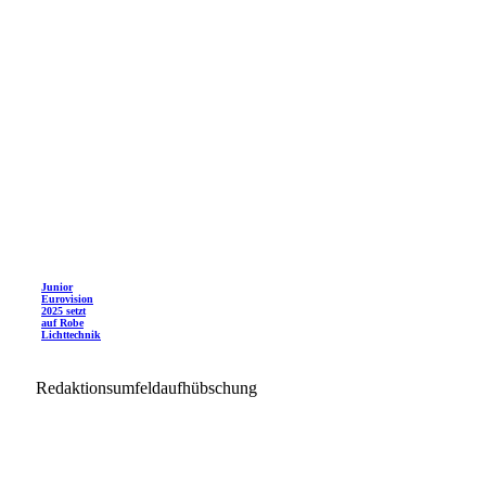
Junior
Eurovision
2025 setzt
auf Robe
Lichttechnik
Redaktionsumfeldaufhübschung