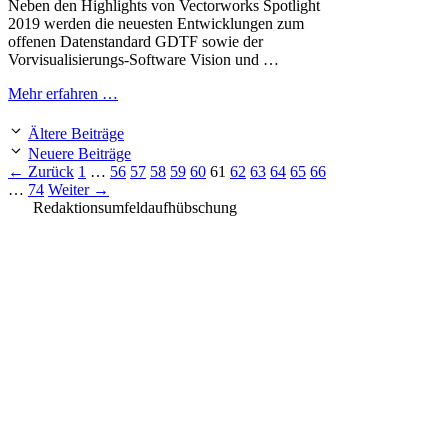
Neben den Highlights von Vectorworks Spotlight
2019 werden die neuesten Entwicklungen zum
offenen Datenstandard GDTF sowie der
Vorvisualisierungs-Software Vision und …
Mehr erfahren …
Ältere Beiträge
Neuere Beiträge
Seite
Seite
Seite
Seite
Seite
Seite
Seite
Seite
Seite
Seite
Seite
Seite
←
Zurück
1
…
56
57
58
59
60
61
62
63
64
65
66
Seite
…
74
Weiter
→
Redaktionsumfeldaufhübschung