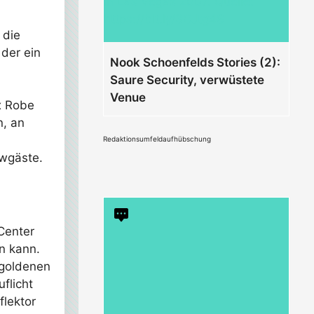
 die
der ein
Nook Schoenfelds Stories (2):
Saure Security, verwüstete
Venue
x Robe
n, an
Redaktionsumfeldaufhübschung
owgäste.
Center
en kann.
 goldenen
flicht
flektor