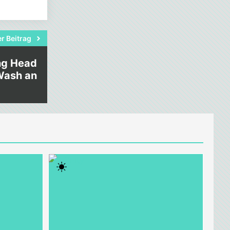
r Beitrag
ng Head
Wash an