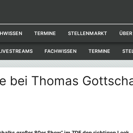
HWISSEN
TERMINE
STELLENMARKT
ÜBER
LIVESTREAMS
FACHWISSEN
TERMINE
STE
e bei Thomas Gottscha
chalks großer 80er Show“ im ZDF den richtigen Look.