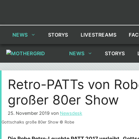
Zum
Inhalt
springen
NEWS
STORYS
LIVESTREAMS
FAC
NEWS
STORYS
Retro-PATTs von Rob
großer 80er Show
25. November 2019
von
Newsdesk
Gottschalks große 80er Show © Robe
Die Robe Retro-Leuchte PATT 2017 verleiht „Gotts