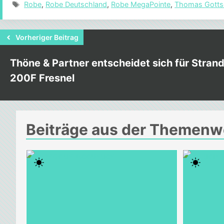
Schlagwörter
Robe
,
Robe Deutschland
,
Robe MegaPointe
,
Thomas Gotts
Vorheriger Beitrag
Thöne & Partner entscheidet sich für Stran
200F Fresnel
Beiträge aus der Themenw