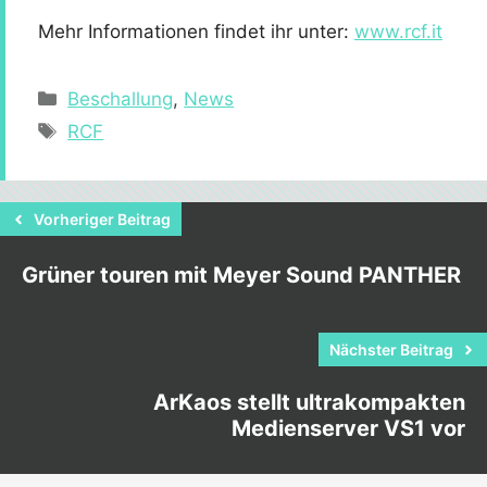
Mehr Informationen findet ihr unter:
www.rcf.it
Kategorien
Beschallung
,
News
Schlagwörter
RCF
Vorheriger Beitrag
Grüner touren mit Meyer Sound PANTHER
Nächster Beitrag
ArKaos stellt ultrakompakten
Medienserver VS1 vor