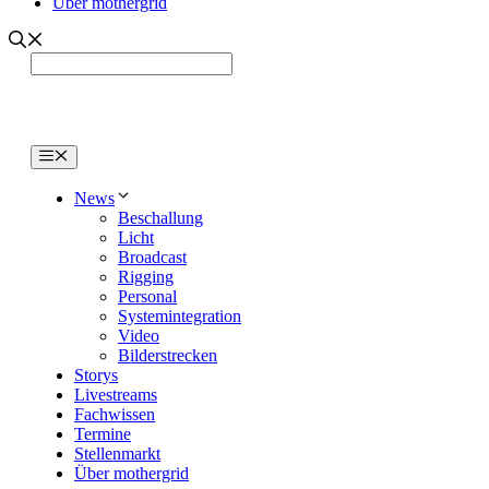
Über mothergrid
Menü
News
Beschallung
Licht
Broadcast
Rigging
Personal
Systemintegration
Video
Bilderstrecken
Storys
Livestreams
Fachwissen
Termine
Stellenmarkt
Über mothergrid