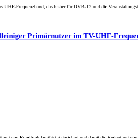
as UHF-Frequenzband, das bisher für DVB-T2 und die Veranstaltung
lleiniger Primärnutzer im TV-UHF-Frequ
eitung von Rundfunk langfristig gesichert und damit die Bedeutung v