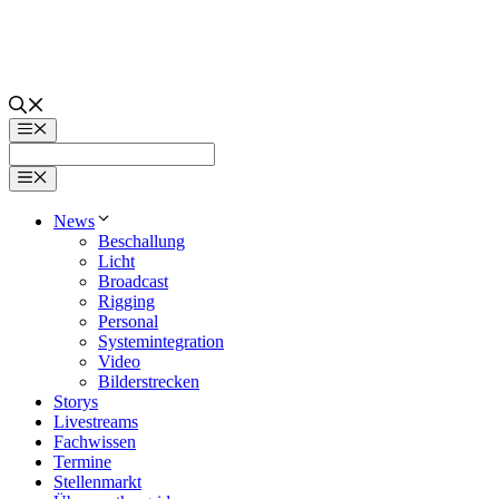
Zum
Inhalt
springen
Menü
Menü
News
Beschallung
Licht
Broadcast
Rigging
Personal
Systemintegration
Video
Bilderstrecken
Storys
Livestreams
Fachwissen
Termine
Stellenmarkt