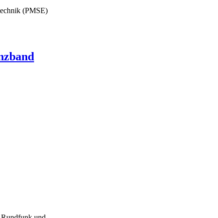
stechnik (PMSE)
enzband
on Rundfunk und