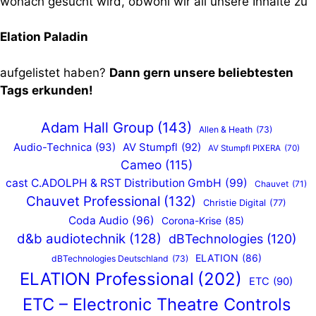
wonach gesucht wird, obwohl wir all unsere Inhalte zu
Elation Paladin
aufgelistet haben?
Dann gern unsere beliebtesten
Tags erkunden!
Adam Hall Group
(143)
Allen & Heath
(73)
Audio-Technica
(93)
AV Stumpfl
(92)
AV Stumpfl PIXERA
(70)
Cameo
(115)
cast C.ADOLPH & RST Distribution GmbH
(99)
Chauvet
(71)
Chauvet Professional
(132)
Christie Digital
(77)
Coda Audio
(96)
Corona-Krise
(85)
d&b audiotechnik
(128)
dBTechnologies
(120)
ELATION
(86)
dBTechnologies Deutschland
(73)
ELATION Professional
(202)
ETC
(90)
ETC – Electronic Theatre Controls