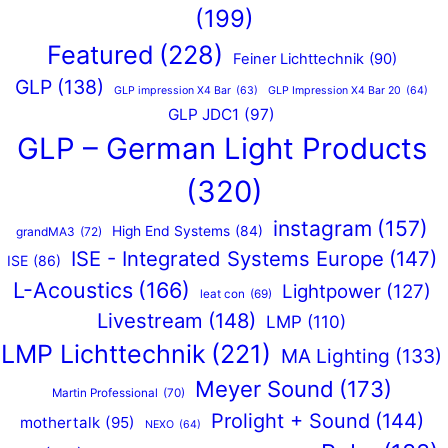
(199)
Featured
(228)
Feiner Lichttechnik
(90)
GLP
(138)
GLP impression X4 Bar
(63)
GLP Impression X4 Bar 20
(64)
GLP JDC1
(97)
GLP – German Light Products
(320)
instagram
(157)
High End Systems
(84)
grandMA3
(72)
ISE - Integrated Systems Europe
(147)
ISE
(86)
L-Acoustics
(166)
Lightpower
(127)
leat con
(69)
Livestream
(148)
LMP
(110)
LMP Lichttechnik
(221)
MA Lighting
(133)
Meyer Sound
(173)
Martin Professional
(70)
Prolight + Sound
(144)
mothertalk
(95)
NEXO
(64)