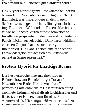
Eventmarkt mit Sicherheit gut etablieren wird.“
Das Skynet war die ganze Festivalwoche über zu
bewundern. „Wir haben es auch Tag und Nacht
illuminiert, was insbesondere an den grauen
Schlechtwettertagen durchaus Sinn gemacht hat“,
fügt Flo hinzu. „Während die Proteus Maximus
teilweise Gobostrukturen auf die schwebende
Installation projizierten, haben wir mit den Paladin
Panels flächig ausgeleuchtet. Dank ihres wirklich
enormen Outputs hat das auch sehr gut
funktioniert. Die Panels haben eine sehr schöne
Farbwiedergabe, mit der sich das Kunstwerk
perfekt in Szene setzen ließ.“
Proteus Hybrid für knackige Beams
Die Festivalwoche ging mit einer großen
Bühnenshow am Brandenburger Tor am 9.
November zu Ende. Für die von phase7
performing.arts entwickelte Gesamtinszenierung
zeichnete Erdmann ebenfalls als Lichtdesigner und
lichtsetzender Kameramann für phase7
verantwortlich. Hier sorgten 68 vom technischen
Dienstleister PRG gelieferte ELATION Proteus