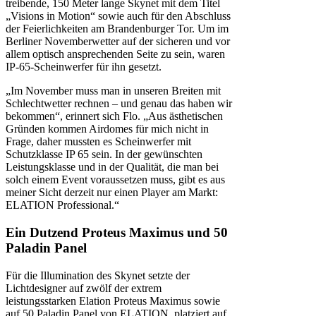
treibende, 150 Meter lange Skynet mit dem Titel
„Visions in Motion“ sowie auch für den Abschluss
der Feierlichkeiten am Brandenburger Tor. Um im
Berliner Novemberwetter auf der sicheren und vor
allem optisch ansprechenden Seite zu sein, waren
IP-65-Scheinwerfer für ihn gesetzt.
„Im November muss man in unseren Breiten mit
Schlechtwetter rechnen – und genau das haben wir
bekommen“, erinnert sich Flo. „Aus ästhetischen
Gründen kommen Airdomes für mich nicht in
Frage, daher mussten es Scheinwerfer mit
Schutzklasse IP 65 sein. In der gewünschten
Leistungsklasse und in der Qualität, die man bei
solch einem Event voraussetzen muss, gibt es aus
meiner Sicht derzeit nur einen Player am Markt:
ELATION Professional.“
Ein Dutzend Proteus Maximus und 50
Paladin Panel
Für die Illumination des Skynet setzte der
Lichtdesigner auf zwölf der extrem
leistungsstarken Elation Proteus Maximus sowie
auf 50 Paladin Panel von ELATION, platziert auf