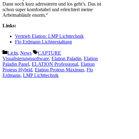
Dann noch kurz adressieren und los geht’s. Das ist
schon super komfortabel und erleichtert meine
Arbeitsabläufe enorm.“
Links:
Vertrieb Elation: LMP Lichttechnik
Flo Erdmann Lichtgestaltung
Kategorien
Schlagwörter
Licht
,
News
CAPTURE
Visualisierungssoftware
,
Elation Paladin
,
Elation
Paladin Panel
,
ELATION Professional
,
Elation
Proteus Hybrid
,
Elation Proteus Maximus
,
Flo
Erdmann
,
LMP Lichttechnik
Vorheriger Beitrag
Herstellervideo: d&b
audiotechnik at Björks
„Cornucopia“