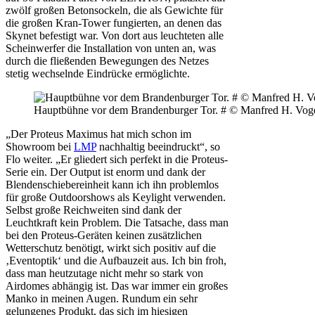
zwölf großen Betonsockeln, die als Gewichte für
die großen Kran-Tower fungierten, an denen das
Skynet befestigt war. Von dort aus leuchteten alle
Scheinwerfer die Installation von unten an, was
durch die fließenden Bewegungen des Netzes
stetig wechselnde Eindrücke ermöglichte.
Hauptbühne vor dem Brandenburger Tor. # © Manfred H. Vog
„Der Proteus Maximus hat mich schon im
Showroom bei
LMP
nachhaltig beeindruckt“, so
Flo weiter. „Er gliedert sich perfekt in die Proteus-
Serie ein. Der Output ist enorm und dank der
Blendenschiebereinheit kann ich ihn problemlos
für große Outdoorshows als Keylight verwenden.
Selbst große Reichweiten sind dank der
Leuchtkraft kein Problem. Die Tatsache, dass man
bei den Proteus-Geräten keinen zusätzlichen
Wetterschutz benötigt, wirkt sich positiv auf die
‚Eventoptik‘ und die Aufbauzeit aus. Ich bin froh,
dass man heutzutage nicht mehr so stark von
Airdomes abhängig ist. Das war immer ein großes
Manko in meinen Augen. Rundum ein sehr
gelungenes Produkt, das sich im hiesigen