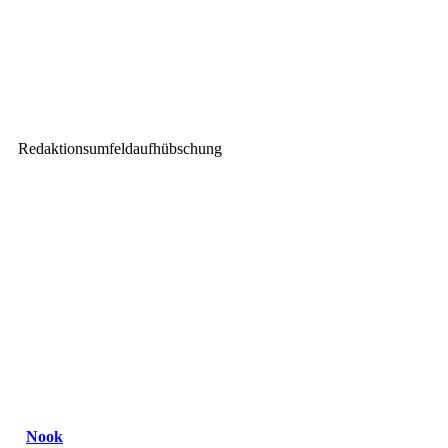
Nächster Beitrag
SALZBRENNER media führt
NEXUS-Upgrade in der
Volksoper Wien durch
Redaktionsumfeldaufhübschung
Nook