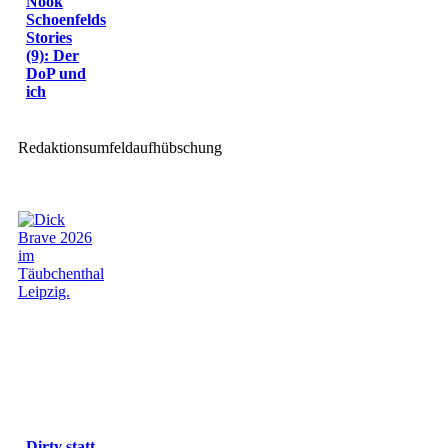
Nook
Schoenfelds
Stories
(9): Der
DoP und
ich
Redaktionsumfeldaufhübschung
Dirty statt