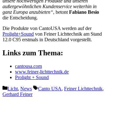
unsere hochwertigen Produkte und unseren
außergewöhnlichen Kundenservice weiterhin in
ganz Europa anzubieten“
, betont
Fabiano Besio
die Entscheidung.
Die Produkte von CantoUSA werden auf der
Prolight+Sound
von Feiner Lichttechnik am Stand
12.0 C95 erstmals in Deutschland vorgestellt.
Links zum Thema:
cantousa.com
www.feiner-lichttechnik.de
Prolight + Sound
Kategorien
Schlagwörter
Licht
,
News
Canto USA
,
Feiner Lichttechnik
,
Gerhard Feiner
Vorheriger Beitrag
End-to-End-Audiolösungen der
Sennheiser-Gruppe