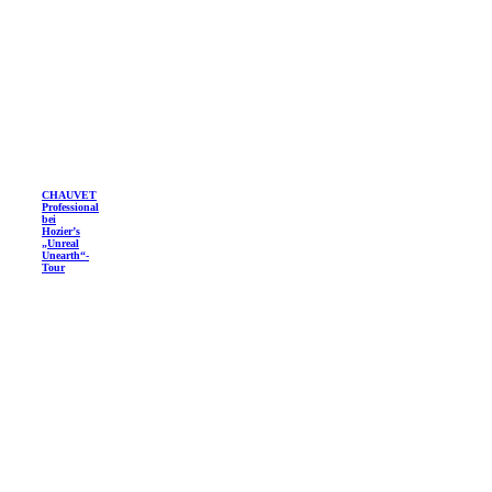
CHAUVET
Professional
bei
Hozier’s
„Unreal
Unearth“-
Tour