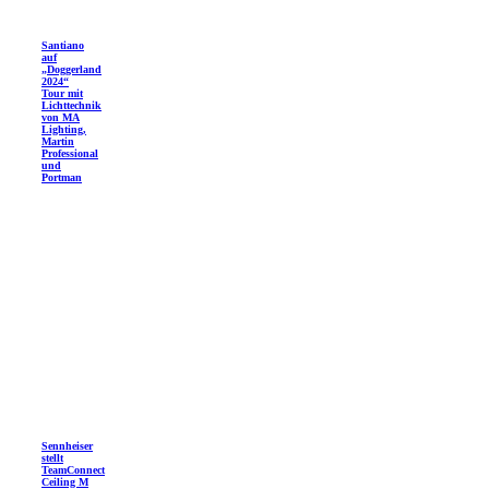
Santiano
auf
„Doggerland
2024“
Tour mit
Lichttechnik
von MA
Lighting,
Martin
Professional
und
Portman
Sennheiser
stellt
TeamConnect
Ceiling M