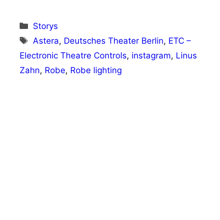
Kategorien
Storys
Schlagwörter
Astera
,
Deutsches Theater Berlin
,
ETC –
Electronic Theatre Controls
,
instagram
,
Linus
Zahn
,
Robe
,
Robe lighting
Vorheriger Beitrag
Nachruf: Robe gedenkt Bob Schacherl
(1954 – 2025)
Nächster Beitrag
Stadthalle Ahaus entscheidet sich für