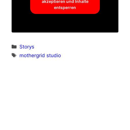
akzeptieren und Inhalte
entsperren
Kategorien
Storys
Schlagwörter
mothergrid studio
Vorheriger Beitrag
Herstellervideo: Electro-Voice und
Dynacord beim Gampel Open Air
Nächster Beitrag