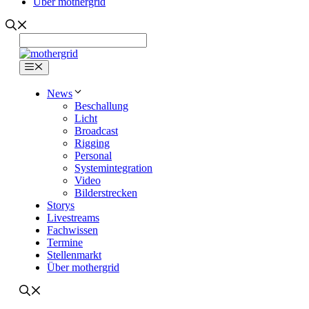
Über mothergrid
Menü
News
Beschallung
Licht
Broadcast
Rigging
Personal
Systemintegration
Video
Bilderstrecken
Storys
Livestreams
Fachwissen
Termine
Stellenmarkt
Über mothergrid