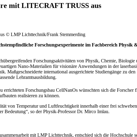
abore mit LITECRAFT TRUSS aus
aus © LMP Lichttechnik/Frank Stemmerding
hstempfindliche Forschungsexperimente im Fachbereich Physik 
chübergreifenden Forschungsaktivitäten von Physik, Chemie, Biologie 
neuartigen Nano-Materialien für visionäre Anwendungen in der laserbasi
ik. Maßgeschneiderte international ausgerichtete Studiengänge zu de
assende Lehramtsausbildung.
u errichteten Forschungsbau CellNanOs wünschten sich die Forscher f
fbauten realisieren zu können.
lität von Temperatur und Luftfeuchtigkeit innerhalb einer frei schwebe
ler Bedeutung“, so der Physik-Professor Dr. Mirco Imlau.
usammenarbeit mit LMP Lichttechnik, entschied sich die Hochschule sch