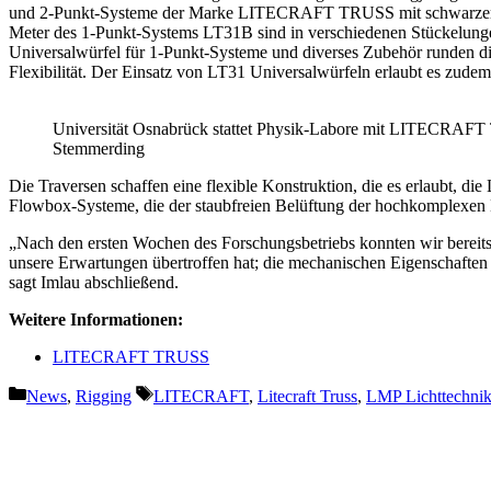
und 2-Punkt-Systeme der Marke LITECRAFT TRUSS mit schwarzer P
Meter des 1-Punkt-Systems LT31B sind in verschiedenen Stückelunge
Universalwürfel für 1-Punkt-Systeme und diverses Zubehör runden di
Flexibilität. Der Einsatz von LT31 Universalwürfeln erlaubt es zude
Universität Osnabrück stattet Physik-Labore mit LITECRAF
Stemmerding
Die Traversen schaffen eine flexible Konstruktion, die es erlaubt, d
Flowbox-Systeme, die der staubfreien Belüftung der hochkomplexen L
„Nach den ersten Wochen des Forschungsbetriebs konnten wir bereits
unsere Erwartungen übertroffen hat; die mechanischen Eigenschaften
sagt Imlau abschließend.
Weitere Informationen:
LITECRAFT TRUSS
Kategorien
Schlagwörter
News
,
Rigging
LITECRAFT
,
Litecraft Truss
,
LMP Lichttechni
Vorheriger Beitrag