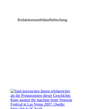
Robe RoboSpot im Vermietpark von CGS
verfügbar
Redaktionsumfeldaufhübschung