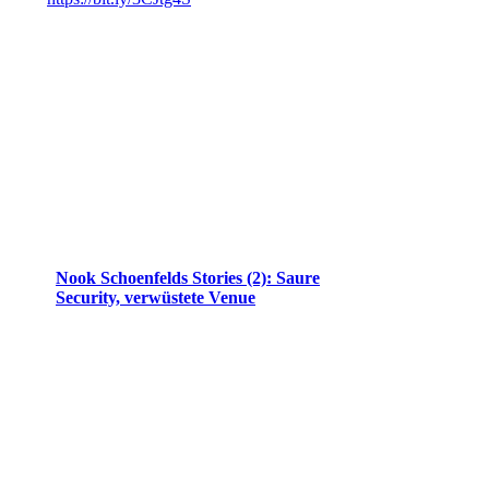
Nook Schoenfelds Stories (2): Saure
Security, verwüstete Venue