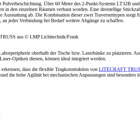
ulverbeschichtung. Über 60 Meter des 2-Punkt-Systems LT32B und 
n in den einzelnen Räumen verbaut worden. Eine dreistellige Stückza
e Ausstattung ab. Die Kombination dieser zwei Traversentypen sorgt 
m, an jeder Verbindung bei Bedarf weitere Abgänge zu schaffen.
T TRUSS aus © LMP Lichttechnik/Frank
ie Laborperipherie oberhalb der Tische bzw. Laserbänke zu platzieren. A
aser-Optiken dienen, können ideal integriert werden.
 erkennen, dass die flexible Tragkonstruktion von
LITECRAFT TRU
 und die hohe Agilität bei mechanischen Anpassungen sind besonders 
k