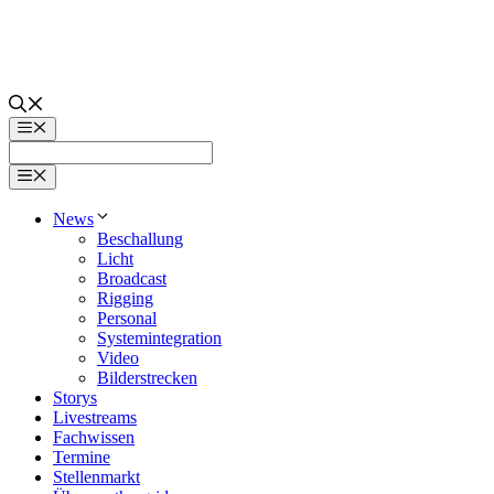
Zum
Inhalt
springen
Menü
Menü
News
Beschallung
Licht
Broadcast
Rigging
Personal
Systemintegration
Video
Bilderstrecken
Storys
Livestreams
Fachwissen
Termine
Stellenmarkt