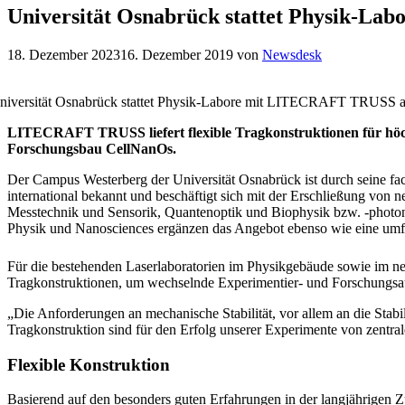
Universität Osnabrück stattet Physik-L
18. Dezember 2023
16. Dezember 2019
von
Newsdesk
niversität Osnabrück stattet Physik-Labore mit LITECRAFT TRUSS 
LITECRAFT TRUSS liefert flexible Tragkonstruktionen für höc
Forschungsbau CellNanOs.
Der Campus Westerberg der Universität Osnabrück ist durch seine fa
international bekannt und beschäftigt sich mit der Erschließung von 
Messtechnik und Sensorik, Quantenoptik und Biophysik bzw. -photon
Physik und Nanosciences ergänzen das Angebot ebenso wie eine umf
Für die bestehenden Laserlaboratorien im Physikgebäude sowie im ne
Tragkonstruktionen, um wechselnde Experimentier- und Forschungsau
„Die Anforderungen an mechanische Stabilität, vor allem an die Stabi
Tragkonstruktion sind für den Erfolg unserer Experimente von zentra
Flexible Konstruktion
Basierend auf den besonders guten Erfahrungen in der langjährigen Z