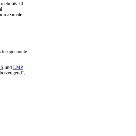
mehr als 70
hl
für maximale
uch sogenannte
SS
und
LMP
überzeugend“,
Nächster Beitrag