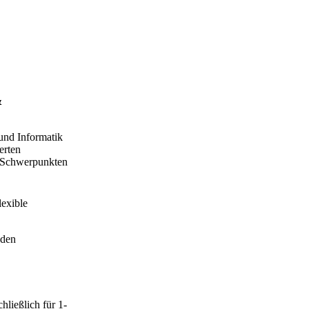
&
und Informatik
erten
n Schwerpunkten
lexible
nden
ließlich für 1-