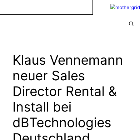
Zum
Inhalt
springen
Menü
Klaus Vennemann
neuer Sales
Director Rental &
Install bei
dBTechnologies
Deutschland