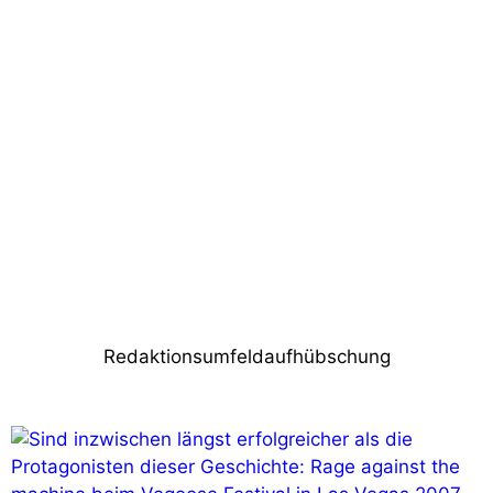
Vorheriger Beitrag
Leverkusener Jazztage 2025: Neue
Klänge, neue Wege – mit VIO von
dBTechnologies
Nächster Beitrag
TD Berlin modernisiert Grundlicht mit
ELATION KL 8 FC
Redaktionsumfeldaufhübschung