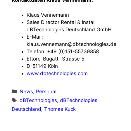
Kontaktdaten Klaus Vennemann:
Klaus Vennemann
Sales Director Rental & Install
dBTechnologies Deutschland GmbH
E-Mail:
klaus.vennemann@dbtechnologies.de
Telefon: +49 (0)151-55739858
Ettore-Bugatti-Strasse 5
D-51149 Köln
www.dbtechnologies.com
Kategorien
News
,
Personal
Schlagwörter
dBTechnologies
,
dBTechnologies
Deutschland
,
Thomas Kuck