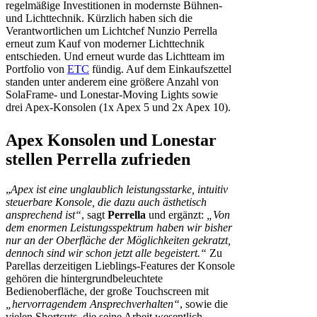
regelmäßige Investitionen in modernste Bühnen-
und Lichttechnik. Kürzlich haben sich die
Verantwortlichen um Lichtchef Nunzio Perrella
erneut zum Kauf von moderner Lichttechnik
entschieden. Und erneut wurde das Lichtteam im
Portfolio von
ETC
fündig. Auf dem Einkaufszettel
standen unter anderem eine größere Anzahl von
SolaFrame- und Lonestar-Moving Lights sowie
drei Apex-Konsolen (1x Apex 5 und 2x Apex 10).
Apex Konsolen und Lonestar
stellen Perrella zufrieden
„
Apex ist eine unglaublich leistungsstarke, intuitiv
steuerbare Konsole, die dazu auch ästhetisch
ansprechend ist“
, sagt
Perrella
und ergänzt:
„Von
dem enormen Leistungsspektrum haben wir bisher
nur an der Oberfläche der Möglichkeiten gekratzt,
dennoch sind wir schon jetzt alle begeistert.“
Zu
Parellas derzeitigen Lieblings-Features der Konsole
gehören die hintergrundbeleuchtete
Bedienoberfläche, der große Touchscreen mit
„hervorragendem Ansprechverhalten“
, sowie die
vielen Shortcuts, die seine Arbeit wesentlich