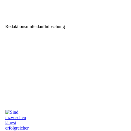
NicLen baut Angebot an Special
Effects aus
Redaktionsumfeldaufhübschung