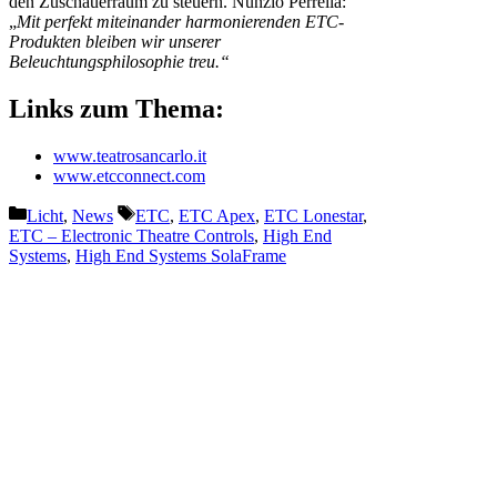
den Zuschauerraum zu steuern. Nunzio Perrella:
„
Mit perfekt miteinander harmonierenden ETC-
Produkten bleiben wir unserer
Beleuchtungsphilosophie treu.“
Links zum Thema:
www.teatrosancarlo.it
www.etcconnect.com
Kategorien
Schlagwörter
Licht
,
News
ETC
,
ETC Apex
,
ETC Lonestar
,
ETC – Electronic Theatre Controls
,
High End
Systems
,
High End Systems SolaFrame
Vorheriger Beitrag
zactrack ist zufrieden mit
Prolight + Sound
Nächster Beitrag