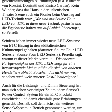
geschichtsträchtigen Aufführungen (u.a. Konzerte
von Rossini, Donizetti und Enrico Caruso). Kein
Wunder, dass das Haus in der italienischen
Theater-Szene auch ein Pionier beim Umstieg auf
LED-Technik war:
„Wir sind mit Source Four
LED von ETC in diese neue Technik gestartet und
die Ergebnisse haben uns auf Anhieb überzeugt“
,
so Perrella.
Seitdem haben immer wieder neue LED-Systeme
von ETC Einzug in den süditalienischen
Kulturtempel gehalten (darunter: Source Four LED
Series 2, Source Four LED Series 3). Perrella sagt,
warum er dieser Marke vertraut:
„Die enorme
Farbgenauigkeit der ETC-LEDs sorgt für eine
hervorragende Lichtqualität, die sich von anderen
Herstellern abhebt. So sehen das nicht nur wir,
sondern auch viele unserer Gast-Lichtdesigner.“
Auch für die Leistungs- und Dimm-Steuerung hat
man sich schon vor einiger Zeit mit dem Sensor3
Power Control-System für ein ETC-Produkt
entschieden und damit ebenfalls gute Erfahrungen
gemacht. Deshalb soll demnächst ein weiteres
Sensor3-System in Betrieb genommen werden, um