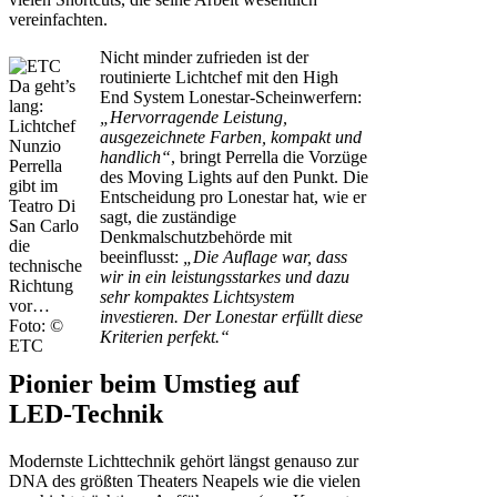
vereinfachten.
Nicht minder zufrieden ist der
routinierte Lichtchef mit den High
Da geht’s
End System Lonestar-Scheinwerfern:
lang:
„Hervorragende Leistung,
Lichtchef
ausgezeichnete Farben, kompakt und
Nunzio
handlich“
, bringt Perrella die Vorzüge
Perrella
des Moving Lights auf den Punkt. Die
gibt im
Entscheidung pro Lonestar hat, wie er
Teatro Di
sagt, die zuständige
San Carlo
Denkmalschutzbehörde mit
die
beeinflusst:
„Die Auflage war, dass
technische
wir in ein leistungsstarkes und dazu
Richtung
sehr kompaktes Lichtsystem
vor…
investieren. Der Lonestar erfüllt diese
Foto: ©
Kriterien perfekt.“
ETC
Pionier beim Umstieg auf
LED-Technik
Modernste Lichttechnik gehört längst genauso zur
DNA des größten Theaters Neapels wie die vielen