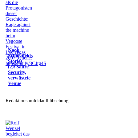
Nook
Schoenfelds
Stories
(2): Saure
Security,
verwüstete
Venue
Redaktionsumfeldaufhübschung