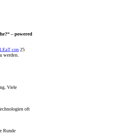
che?“ – powered
LEaT con
25
zu werden.
ng. Viele
Technologien oft
ie Runde