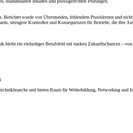
gen, realitätsnahen Inhalten und praxisgerechten Prüfungen.
s. Berichtet wurde von Überstunden, fehlendem Praxislernen und nicht
ds, strengere Kontrollen und Konsequenzen für Betriebe, die ihre Aus
k bleibt ein vielseitiges Berufsfeld mit starken Zukunftschancen – von
4
technikbranche und bieten Raum für Weiterbildung, Networking und I