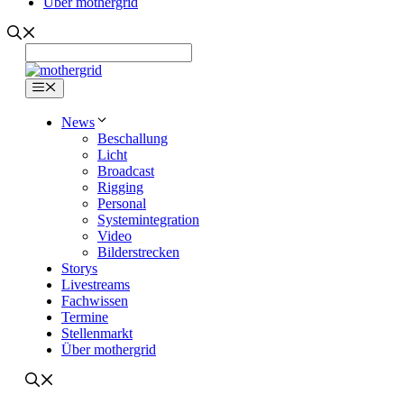
Über mothergrid
Menü
News
Beschallung
Licht
Broadcast
Rigging
Personal
Systemintegration
Video
Bilderstrecken
Storys
Livestreams
Fachwissen
Termine
Stellenmarkt
Über mothergrid