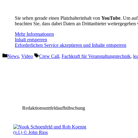
Sie sehen gerade einen Platzhalterinhalt von
YouTube
. Um auf 
beachten Sie, dass dabei Daten an Drittanbieter weitergegeben
Mehr Informationen
Inhalt entsperren
Erforderlichen Service akzeptieren und Inhalte entsperren
Kategorien
Schlagwörter
News
,
Video
Crew Call
,
Fachkraft für Veranstaltungstechnik
,
le
Vorheriger Beitrag
Oasis Live 25: Britannia Row und Urban Audio
begleiten die Rückkehr der britischen Pop-Ikon
Redaktionsumfeldaufhübschung