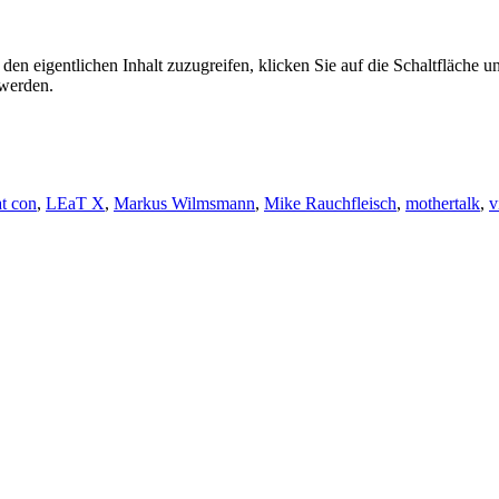
den eigentlichen Inhalt zuzugreifen, klicken Sie auf die Schaltfläche un
 werden.
at con
,
LEaT X
,
Markus Wilmsmann
,
Mike Rauchfleisch
,
mothertalk
,
v
Video online: Sound Meets Light 20
en