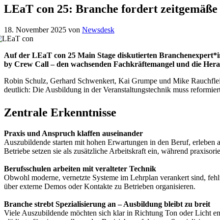
LEaT con 25: Branche fordert zeitgemäße 
18. November 2025
von
Newsdesk
Auf der LEaT con 25 Main Stage diskutierten Branchenexpert*i
by Crew Call – den wachsenden Fachkräftemangel und die Hera
Robin Schulz, Gerhard Schwenkert, Kai Grumpe und Mike Rauchflei
deutlich: Die Ausbildung in der Veranstaltungstechnik muss reformi
Zentrale Erkenntnisse
Praxis und Anspruch klaffen auseinander
Auszubildende starten mit hohen Erwartungen in den Beruf, erleben 
Betriebe setzen sie als zusätzliche Arbeitskraft ein, während praxisor
Berufsschulen arbeiten mit veralteter Technik
Obwohl moderne, vernetzte Systeme im Lehrplan verankert sind, fehlt
über externe Demos oder Kontakte zu Betrieben organisieren.
Branche strebt Spezialisierung an – Ausbildung bleibt zu breit
Viele Auszubildende möchten sich klar in Richtung Ton oder Licht e