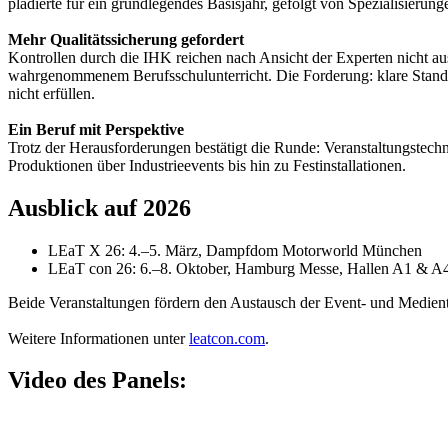
plädierte für ein grundlegendes Basisjahr, gefolgt von Spezialisierun
Mehr Qualitätssicherung gefordert
Kontrollen durch die IHK reichen nach Ansicht der Experten nicht au
wahrgenommenem Berufsschulunterricht. Die Forderung: klare Standar
nicht erfüllen.
Ein Beruf mit Perspektive
Trotz der Herausforderungen bestätigt die Runde: Veranstaltungstechni
Produktionen über Industrieevents bis hin zu Festinstallationen.
Ausblick auf 2026
LEaT X 26: 4.–5. März, Dampfdom Motorworld München
LEaT con 26: 6.–8. Oktober, Hamburg Messe, Hallen A1 & A
Beide Veranstaltungen fördern den Austausch der Event- und Medien
Weitere Informationen unter
leatcon.com
.
Video des Panels: