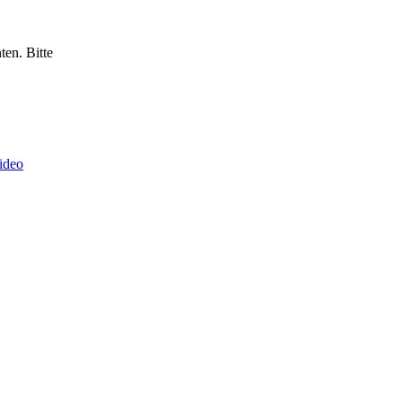
ten. Bitte
ideo
Nächster Beitrag
25 in Köln