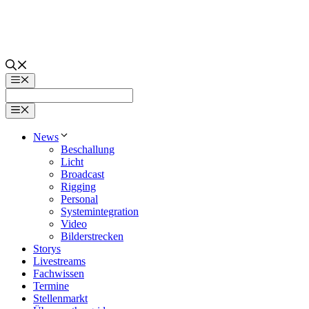
Zum
Inhalt
springen
Menü
Menü
News
Beschallung
Licht
Broadcast
Rigging
Personal
Systemintegration
Video
Bilderstrecken
Storys
Livestreams
Fachwissen
Termine
Stellenmarkt