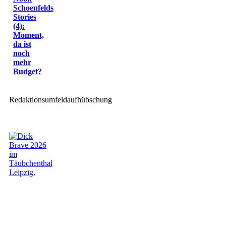
Schoenfelds
Stories
(4):
Moment,
da ist
noch
mehr
Budget?
Redaktionsumfeldaufhübschung