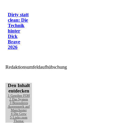
Dirty statt
clean: Die
Technik
hinter
Dick
Brave
2026
Redaktionsumfeldaufhübschung
Den Inhalt
entdecken
1
Geteilter FOH
2
Das System
3
Besonderes
Augenmerk auf
Manchester
4
Die Crew
5
Links zum
Thema: