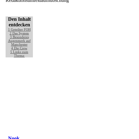
Redaktionsumfeldaufhübschung
Den Inhalt
entdecken
1
Geteilter FOH
2
Das System
3
Besonderes
Augenmerk auf
Manchester
4
Die Crew
5
Links zum
Thema:
Nook