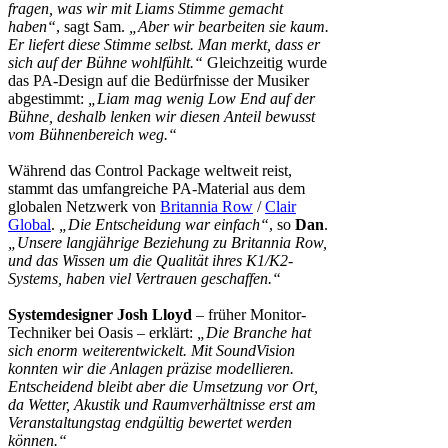
fragen, was wir mit Liams Stimme gemacht
haben“
, sagt Sam.
„Aber wir bearbeiten sie kaum.
Er liefert diese Stimme selbst. Man merkt, dass er
sich auf der Bühne wohlfühlt.“
Gleichzeitig wurde
das PA-Design auf die Bedürfnisse der Musiker
abgestimmt:
„Liam mag wenig Low End auf der
Bühne, deshalb lenken wir diesen Anteil bewusst
vom Bühnenbereich weg.“
Während das Control Package weltweit reist,
stammt das umfangreiche PA-Material aus dem
globalen Netzwerk von
Britannia Row
/
Clair
Global
.
„Die Entscheidung war einfach“
, so
Dan
.
„Unsere langjährige Beziehung zu Britannia Row,
und das Wissen um die Qualität ihres K1/K2-
Systems, haben viel Vertrauen geschaffen.“
Systemdesigner Josh Lloyd
– früher Monitor-
Techniker bei Oasis – erklärt:
„Die Branche hat
sich enorm weiterentwickelt. Mit SoundVision
konnten wir die Anlagen präzise modellieren.
Entscheidend bleibt aber die Umsetzung vor Ort,
da Wetter, Akustik und Raumverhältnisse erst am
Veranstaltungstag endgültig bewertet werden
können.“