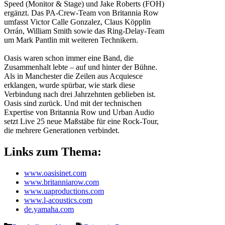
Speed (Monitor & Stage) und Jake Roberts (FOH)
ergänzt. Das PA-Crew-Team von Britannia Row
umfasst Victor Calle Gonzalez, Claus Köpplin
Orrán, William Smith sowie das Ring-Delay-Team
um Mark Pantlin mit weiteren Technikern.
Oasis waren schon immer eine Band, die
Zusammenhalt lebte – auf und hinter der Bühne.
Als in Manchester die Zeilen aus Acquiesce
erklangen, wurde spürbar, wie stark diese
Verbindung nach drei Jahrzehnten geblieben ist.
Oasis sind zurück. Und mit der technischen
Expertise von Britannia Row und Urban Audio
setzt Live 25 neue Maßstäbe für eine Rock-Tour,
die mehrere Generationen verbindet.
Links zum Thema:
www.oasisinet.com
www.britanniarow.com
www.uaproductions.com
www.l-acoustics.com
de.yamaha.com