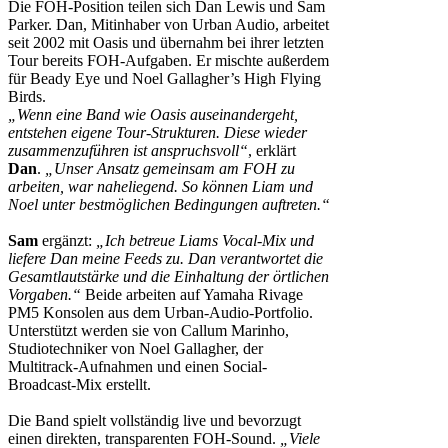
Die FOH-Position teilen sich Dan Lewis und Sam
Parker. Dan, Mitinhaber von Urban Audio, arbeitet
seit 2002 mit Oasis und übernahm bei ihrer letzten
Tour bereits FOH-Aufgaben. Er mischte außerdem
für Beady Eye und Noel Gallagher’s High Flying
Birds.
„Wenn eine Band wie Oasis auseinandergeht,
entstehen eigene Tour-Strukturen. Diese wieder
zusammenzuführen ist anspruchsvoll“
, erklärt
Dan
.
„Unser Ansatz gemeinsam am FOH zu
arbeiten, war naheliegend. So können Liam und
Noel unter bestmöglichen Bedingungen auftreten.“
Sam
ergänzt:
„Ich betreue Liams Vocal-Mix und
liefere Dan meine Feeds zu. Dan verantwortet die
Gesamtlautstärke und die Einhaltung der örtlichen
Vorgaben.“
Beide arbeiten auf Yamaha Rivage
PM5 Konsolen aus dem Urban-Audio-Portfolio.
Unterstützt werden sie von Callum Marinho,
Studiotechniker von Noel Gallagher, der
Multitrack-Aufnahmen und einen Social-
Broadcast-Mix erstellt.
Die Band spielt vollständig live und bevorzugt
einen direkten, transparenten FOH-Sound.
„Viele