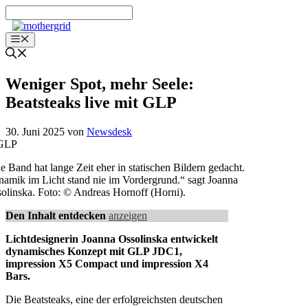
Zum
Inhalt
springen
Menü
Weniger Spot, mehr Seele:
Beatsteaks live mit GLP
30. Juni 2025
von
Newsdesk
e Band hat lange Zeit eher in statischen Bildern gedacht.
amik im Licht stand nie im Vordergrund.“ sagt Joanna
olinska. Foto: © Andreas Hornoff (Horni).
Den Inhalt entdecken
anzeigen
Lichtdesignerin Joanna Ossolinska entwickelt
dynamisches Konzept mit GLP JDC1,
impression X5 Compact und impression X4
Bars.
Die Beatsteaks, eine der erfolgreichsten deutschen