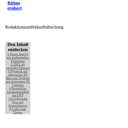
Bühne
erobert
Redaktionsumfeldaufhübschung
Den Inhalt
entdecken
1
Neues Design
mit traditionellen
Elementen
2
JDC1 als
zentrales Element
3
Dynamik mit
impression X4
Bars und Toplight
mit impression X5
Compact
4
Persönliche
Zusammenarbeit
mit GLP
5
Erfolgreiche
Tour mit
Auszeichnung
6
Links zum
Thema: