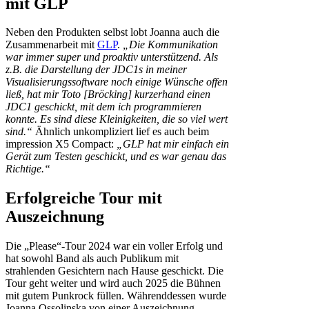
mit GLP
Neben den Produkten selbst lobt Joanna auch die
Zusammenarbeit mit
GLP
.
„Die Kommunikation
war immer super und proaktiv unterstützend. Als
z.B. die Darstellung der JDC1s in meiner
Visualisierungssoftware noch einige Wünsche offen
ließ, hat mir Toto [Bröcking] kurzerhand einen
JDC1 geschickt, mit dem ich programmieren
konnte. Es sind diese Kleinigkeiten, die so viel wert
sind.“
Ähnlich unkompliziert lief es auch beim
impression X5 Compact:
„GLP hat mir einfach ein
Gerät zum Testen geschickt, und es war genau das
Richtige.“
Erfolgreiche Tour mit
Auszeichnung
Die „Please“-Tour 2024 war ein voller Erfolg und
hat sowohl Band als auch Publikum mit
strahlenden Gesichtern nach Hause geschickt. Die
Tour geht weiter und wird auch 2025 die Bühnen
mit gutem Punkrock füllen. Währenddessen wurde
Joanna Ossolinska von einer Auszeichnung