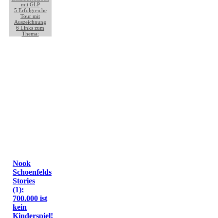
mit GLP
5
Erfolgreiche
Tour mit
Auszeichnung
6
Links zum
Thema:
Nook
Schoenfelds
Stories
(1):
700.000 ist
kein
Kinderspiel!