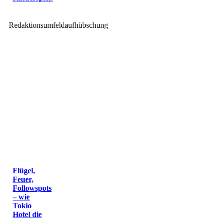
Redaktionsumfeldaufhübschung
Flügel,
Feuer,
Followspots
– wie
Tokio
Hotel die