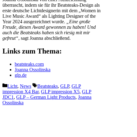
überrascht, indem sie für ihr Beatsteaks-Design als
erste deutsche Lichtdesignerin mit dem „Women in
Live Music Award“ als Lighting Designer of the
Year 2024 ausgezeichnet wurde.
„Eine große
Freude, diesen Award gewonnen zu haben! Und
auch die Beatsteaks haben sich riesig mit mir
gefreut“
, sagt Joanna abschließend.
Links zum Thema:
beatsteaks.com
Joanna Ossolinska
glp.de
Kategorien
Schlagwörter
Licht
,
News
Beatsteaks
,
GLP
,
GLP
impression X4 Bar
,
GLP impression X5
,
GLP
JDC1
,
GLP – German Light Products
,
Joanna
Ossolinska
Vorheriger Beitrag
PIK AG eröffnet neuen Standort