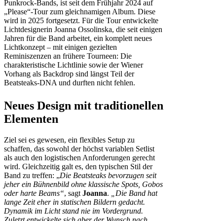
Punkrock-Bands, ist seit dem Frühjahr 2024 auf
„Please“-Tour zum gleichnamigen Album. Diese
wird in 2025 fortgesetzt. Für die Tour entwickelte
Lichtdesignerin Joanna Ossolinska, die seit einigen
Jahren für die Band arbeitet, ein komplett neues
Lichtkonzept – mit einigen gezielten
Reminiszenzen an frühere Tourneen: Die
charakteristische Lichtlinie sowie der Wiener
Vorhang als Backdrop sind längst Teil der
Beatsteaks-DNA und durften nicht fehlen.
Neues Design mit traditionellen
Elementen
Ziel sei es gewesen, ein flexibles Setup zu
schaffen, das sowohl der höchst variablen Setlist
als auch den logistischen Anforderungen gerecht
wird. Gleichzeitig galt es, den typischen Stil der
Band zu treffen: „
Die Beatsteaks bevorzugen seit
jeher ein Bühnenbild ohne klassische Spots, Gobos
oder harte Beams“
, sagt
Joanna
.
„Die Band hat
lange Zeit eher in statischen Bildern gedacht.
Dynamik im Licht stand nie im Vordergrund.
Zuletzt entwickelte sich aber der Wunsch nach