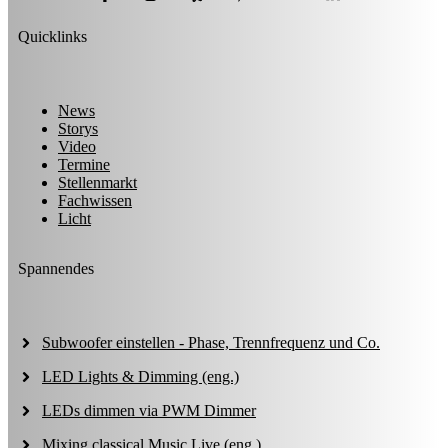
Quicklinks
News
Storys
Video
Termine
Stellenmarkt
Fachwissen
Licht
Spannendes
Subwoofer einstellen - Phase, Trennfrequenz und Co.
LED Lights & Dimming (eng.)
LEDs dimmen via PWM Dimmer
Mixing classical Music Live (eng.)