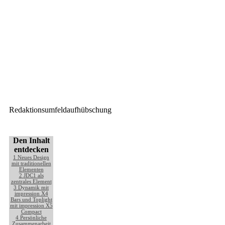
in Hamburg
Nächster Beitrag
Rennbahn Bad Harzburg: Neue
dBTechnologies
Tribünenbeschallung
Redaktionsumfeldaufhübschung
Den Inhalt
entdecken
1
Neues Design
mit traditionellen
Elementen
2
JDC1 als
zentrales Element
3
Dynamik mit
impression X4
Bars und Toplight
mit impression X5
Compact
4
Persönliche
Zusammenarbeit