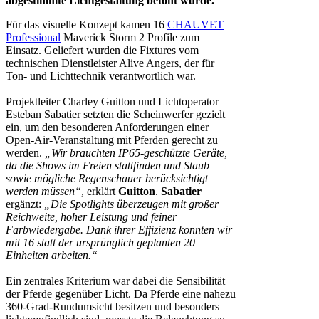
abgestimmte Lichtgestaltung betont wurde.
Für das visuelle Konzept kamen 16
CHAUVET
Professional
Maverick Storm 2 Profile zum
Einsatz. Geliefert wurden die Fixtures vom
technischen Dienstleister Alive Angers, der für
Ton- und Lichttechnik verantwortlich war.
Projektleiter Charley Guitton und Lichtoperator
Esteban Sabatier setzten die Scheinwerfer gezielt
ein, um den besonderen Anforderungen einer
Open-Air-Veranstaltung mit Pferden gerecht zu
werden.
„Wir brauchten IP65-geschützte Geräte,
da die Shows im Freien stattfinden und Staub
sowie mögliche Regenschauer berücksichtigt
werden müssen“
, erklärt
Guitton
.
Sabatier
ergänzt:
„Die Spotlights überzeugen mit großer
Reichweite, hoher Leistung und feiner
Farbwiedergabe. Dank ihrer Effizienz konnten wir
mit 16 statt der ursprünglich geplanten 20
Einheiten arbeiten.“
Ein zentrales Kriterium war dabei die Sensibilität
der Pferde gegenüber Licht. Da Pferde eine nahezu
360-Grad-Rundumsicht besitzen und besonders