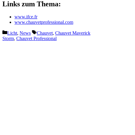
Links zum Thema:
www.ifce.fr
www.chauvetprofessional.com
Kategorien
Schlagwörter
Licht
,
News
Chauvet
,
Chauvet Maverick
Storm
,
Chauvet Professional
Vorheriger Beitrag
Sennheiser schließt
Partnerschaft mit Rise AV
Nächster Beitrag
Neues NEXO Alpha+ System
feiert UK-Premiere auf drei
Bühnen beim Lakefest 2025