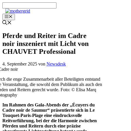
Zum
Inhalt
springen
Menü
Pferde und Reiter im Cadre
noir inszeniert mit Licht von
CHAUVET Professional
4. September 2025
von
Newsdesk
ch die enge Zusammenarbeit aller Beteiligten entstand
e Veranstaltung, die sowohl dem Publikum als auch den
rden und Reitern gerecht wurde. Foto: © Elisa Marq
otography
Im Rahmen des Gala-Abends der „Écuyers du
Cadre noir de Saumur“ präsentierte sich in Le
Touquet-Paris-Plage eine eindrucksvolle
Reitvorführung, bei der die Harmonie zwischen
Pferden und Reitern durch eine präzise