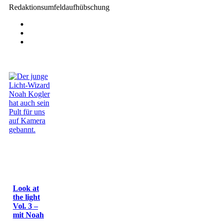
Redaktionsumfeldaufhübschung
Look at
the light
Vol. 3 –
mit Noah