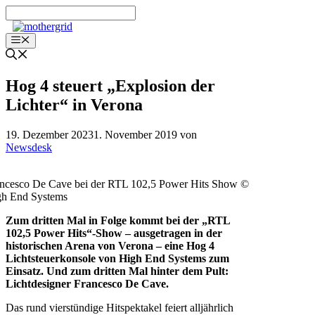
Zum
Inhalt
springen
Menü
Hog 4 steuert „Explosion der
Lichter“ in Verona
19. Dezember 2023
1. November 2019
von
Newsdesk
ncesco De Cave bei der RTL 102,5 Power Hits Show ©
gh End Systems
Zum dritten Mal in Folge kommt bei der „RTL
102,5 Power Hits“-Show – ausgetragen in der
historischen Arena von Verona – eine Hog 4
Lichtsteuerkonsole von High End Systems zum
Einsatz. Und zum dritten Mal hinter dem Pult:
Lichtdesigner Francesco De Cave.
Das rund vierstündige Hitspektakel feiert alljährlich