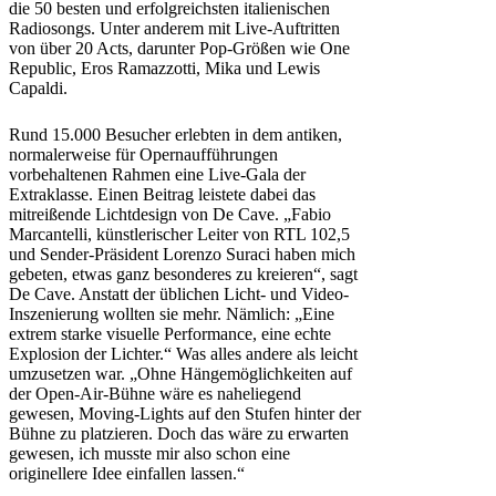
die 50 besten und erfolgreichsten italienischen
Radiosongs. Unter anderem mit Live-Auftritten
von über 20 Acts, darunter Pop-Größen wie One
Republic, Eros Ramazzotti, Mika und Lewis
Capaldi.
Rund 15.000 Besucher erlebten in dem antiken,
normalerweise für Opernaufführungen
vorbehaltenen Rahmen eine Live-Gala der
Extraklasse. Einen Beitrag leistete dabei das
mitreißende Lichtdesign von De Cave. „Fabio
Marcantelli, künstlerischer Leiter von RTL 102,5
und Sender-Präsident Lorenzo Suraci haben mich
gebeten, etwas ganz besonderes zu kreieren“, sagt
De Cave. Anstatt der üblichen Licht- und Video-
Inszenierung wollten sie mehr. Nämlich: „Eine
extrem starke visuelle Performance, eine echte
Explosion der Lichter.“ Was alles andere als leicht
umzusetzen war. „Ohne Hängemöglichkeiten auf
der Open-Air-Bühne wäre es naheliegend
gewesen, Moving-Lights auf den Stufen hinter der
Bühne zu platzieren. Doch das wäre zu erwarten
gewesen, ich musste mir also schon eine
originellere Idee einfallen lassen.“