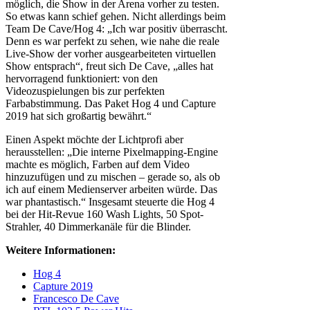
möglich, die Show in der Arena vorher zu testen.
So etwas kann schief gehen. Nicht allerdings beim
Team De Cave/Hog 4: „Ich war positiv überrascht.
Denn es war perfekt zu sehen, wie nahe die reale
Live-Show der vorher ausgearbeiteten virtuellen
Show entsprach“, freut sich De Cave, „alles hat
hervorragend funktioniert: von den
Videozuspielungen bis zur perfekten
Farbabstimmung. Das Paket Hog 4 und Capture
2019 hat sich großartig bewährt.“
Einen Aspekt möchte der Lichtprofi aber
herausstellen: „Die interne Pixelmapping-Engine
machte es möglich, Farben auf dem Video
hinzuzufügen und zu mischen – gerade so, als ob
ich auf einem Medienserver arbeiten würde. Das
war phantastisch.“ Insgesamt steuerte die Hog 4
bei der Hit-Revue 160 Wash Lights, 50 Spot-
Strahler, 40 Dimmerkanäle für die Blinder.
Weitere Informationen:
Hog 4
Capture 2019
Francesco De Cave