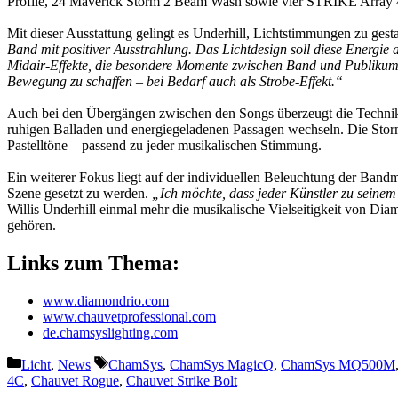
Profile, 24 Maverick Storm 2 Beam Wash sowie vier STRIKE Array 4
Mit dieser Ausstattung gelingt es Underhill, Lichtstimmungen zu gesta
Band mit positiver Ausstrahlung. Das Lichtdesign soll diese Energi
Midair-Effekte, die besondere Momente zwischen Band und Publikum b
Bewegung zu schaffen – bei Bedarf auch als Strobe-Effekt.“
Auch bei den Übergängen zwischen den Songs überzeugt die Technik:
ruhigen Balladen und energiegeladenen Passagen wechseln. Die Storm
Pastelltöne – passend zu jeder musikalischen Stimmung.
Ein weiterer Fokus liegt auf der individuellen Beleuchtung der Bandmit
Szene gesetzt zu werden.
„Ich möchte, dass jeder Künstler zu sein
Willis Underhill einmal mehr die musikalische Vielseitigkeit von Dia
gehören.
Links zum Thema:
www.diamondrio.com
www.chauvetprofessional.com
de.chamsyslighting.com
Kategorien
Schlagwörter
Licht
,
News
ChamSys
,
ChamSys MagicQ
,
ChamSys MQ500M
4C
,
Chauvet Rogue
,
Chauvet Strike Bolt