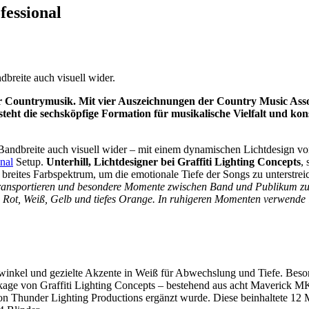
essional
dbreite auch visuell wider.
r Countrymusik. Mit vier Auszeichnungen der Country Music Asso
 die sechsköpfige Formation für musikalische Vielfalt und kon
e Bandbreite auch visuell wider – mit einem dynamischen Lichtdesign vo
nal
Setup.
Unterhill, Lichtdesigner bei Graffiti Lighting Concepts
, 
eites Farbspektrum, um die emotionale Tiefe der Songs zu unterstrei
transportieren und besondere Momente zwischen Band und Publikum zu
e Rot, Weiß, Gelb und tiefes Orange. In ruhigeren Momenten verwende 
twinkel und gezielte Akzente in Weiß für Abwechslung und Tiefe. Beso
ckage von Graffiti Lighting Concepts – bestehend aus acht Maverick M
Thunder Lighting Productions ergänzt wurde. Diese beinhaltete 12 