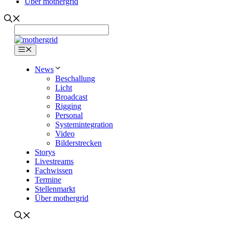
Über mothergrid
Menü
News
Beschallung
Licht
Broadcast
Rigging
Personal
Systemintegration
Video
Bilderstrecken
Storys
Livestreams
Fachwissen
Termine
Stellenmarkt
Über mothergrid