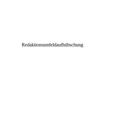
Vorheriger Beitrag
Adam Hall Integrated Systems bei DigiNet in
Belgien verfügbar
Redaktionsumfeldaufhübschung