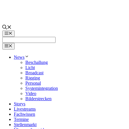
Zum
Inhalt
springen
Menü
Menü
News
Beschallung
Licht
Broadcast
Rigging
Personal
Systemintegration
Video
Bilderstrecken
Storys
Livestreams
Fachwissen
Termine
Stellenmarkt