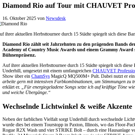
Diamond Rio auf Tour mit CHAUVET Prof
16. Oktober 2025
von
Newsdesk
uf ihrer aktuellen Herbsttournee durch 15 Städte spiegelt sich diese Ban
Diamond Rio zählt seit Jahrzehnten zu den prägenden Bands de
Academy of Country Music Awards und einem Grammy Award steht
Bühnenpräsenz.
Auf ihrer aktuellen Herbsttournee durch 15 Städte spiegelt sich dies
Underhill, umgesetzt mit einem umfangreichen
CHAUVET Professio
Show über ein
ChamSys
MagicQ MQ500M+ Pult. Dabei nutzt er ein br
arbeite gern mit intensiven Farbkombinationen, um Stimmungen zu 
erklärt er.
„Für energiegeladene Songs setze ich auf kräftige Töne wi
und weiche Übergänge.“
Wechselnde Lichtwinkel & weiße Akzente
Neben der farblichen Vielfalt sorgt Underhill durch wechselnde Lich
wurde dies bei einem Tourstopp in Paxton, Illinois, wo das Floor-Pa
Rogue R2X Wash und vier STRIKE Bolt – durch eine Hausanlage von 