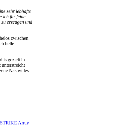
ne sehr lebhafte
 ich für feine
e zu erzeugen und
ühelos zwischen
ch helle
tts gezielt in
 unterstreicht
zene Nashvilles
l STRIKE Array