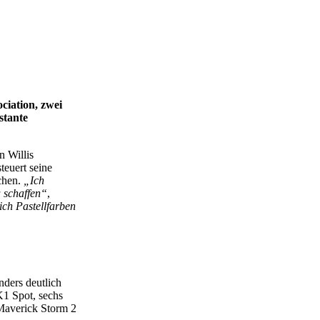
ciation, zwei
stante
n Willis
steuert seine
chen.
„Ich
 schaffen“
,
ich Pastellfarben
nders deutlich
K1 Spot, sechs
Maverick Storm 2