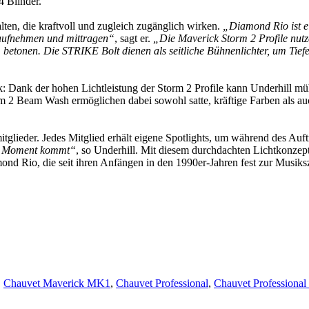
 Blinder.
lten, die kraftvoll und zugleich zugänglich wirken.
„Diamond Rio ist ei
e aufnehmen und mittragen“
, sagt er.
„Die Maverick Storm 2 Profile nutze
etonen. Die STRIKE Bolt dienen als seitliche Bühnenlichter, um Tief
 Dank der hohen Lichtleistung der Storm 2 Profile kann Underhill m
 2 Beam Wash ermöglichen dabei sowohl satte, kräftige Farben als au
glieder. Jedes Mitglied erhält eigene Spotlights, um während des Auftri
em Moment kommt“
, so Underhill. Mit diesem durchdachten Lichtkonzept
mond Rio, die seit ihren Anfängen in den 1990er-Jahren fest zur Musiks
,
Chauvet Maverick MK1
,
Chauvet Professional
,
Chauvet Professiona