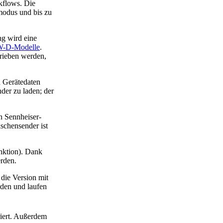
kflows. Die
modus und bis zu
g wird eine
-D-Modelle
.
rieben werden,
n Gerätedaten
der zu laden; der
n Sennheiser-
chensender ist
nktion). Dank
rden.
die Version mit
den und laufen
iert. Außerdem