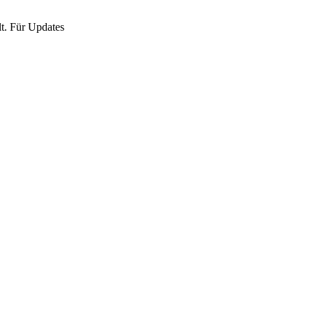
lt. Für Updates
Nächster Beitrag
s bei SGM
eutschland