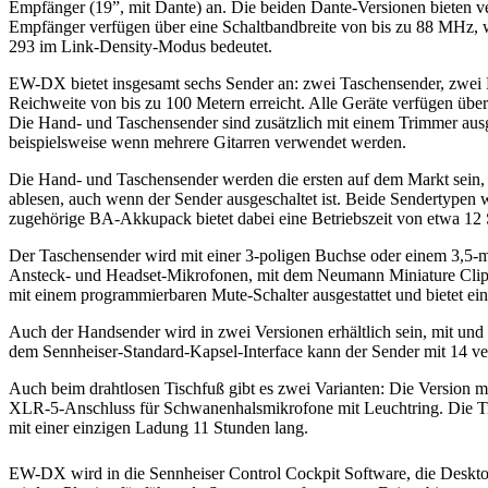
Empfänger (19”, mit Dante) an. Die beiden Dante-Versionen bieten v
Empfänger verfügen über eine Schaltbandbreite von bis zu 88 MHz, 
293 im Link-Density-Modus bedeutet.
​EW-DX bietet insgesamt sechs Sender an: zwei Taschensender, zwei
Reichweite von bis zu 100 Metern erreicht. Alle Geräte verfügen üb
Die Hand- und Taschensender sind zusätzlich mit einem Trimmer aus
beispielsweise wenn mehrere Gitarren verwendet werden.
Die Hand- und Taschensender werden die ersten auf dem Markt sein, 
ablesen, auch wenn der Sender ausgeschaltet ist. Beide Sendertypen w
zugehörige BA-Akkupack bietet dabei eine Betriebszeit von etwa 12
Der Taschensender wird mit einer 3-poligen Buchse oder einem 3,5-mm-
Ansteck- und Headset-Mikrofonen, mit dem Neumann Miniature Clip
mit einem programmierbaren Mute-Schalter ausgestattet und bietet ein
Auch der Handsender wird in zwei Versionen erhältlich sein, mit u
dem Sennheiser-Standard-Kapsel-Interface kann der Sender mit 14 
Auch beim drahtlosen Tischfuß gibt es zwei Varianten: Die Version 
XLR-5-Anschluss für Schwanenhalsmikrofone mit Leuchtring. Die T
mit einer einzigen Ladung 11 Stunden lang.
EW-DX wird in die Sennheiser Control Cockpit Software, die Deskto