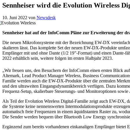
Sennheiser wird die Evolution Wireless Di
10. Juni 2022
von
Newsdesk
Sennheiser hat auf der InfoComm Pläne zur Erweiterung der dra
Die neuen Mikrofonsysteme mit der Bezeichnung EW-DX vereinfachen 
skalieren lässt. Das komplette Set der neuen EW-DX-Produkte umfas
Empfänger mit und ohne Dante (1/2 19”-Format) und einen Dante-fä
2022 erhältlich sein, weitere folgen im ersten Halbjahr 2023.
„Wir freuen uns, den Besuchern der InfoComm einen ersten Blick auf 
Altemark, Lead Product Manager Wireless, Business Communications b
Familie werden auch die EW-DX-Produkte über die zentralen Merkmale
und den ultraweiten Eingangsdynamikbereich verfügen. Dazu kommen
Frequenz-Setup, skalierbare Steuerungs- und Monitoroptionen sowie
Als Teil der Evolution Wireless Digital-Familie zeigt auch EW-DX, da
die Systeme keine nennenswerten Intermodulationsprodukte erzeugen.
automatisch freie Frequenzen in einem äquidistanten Raster zu, wod
Die Sender werden bequem über Bluetooth Low Energy synchronisie
​Ergänzend zum bereits vorhandenen einkanaligen Empfänger bietet