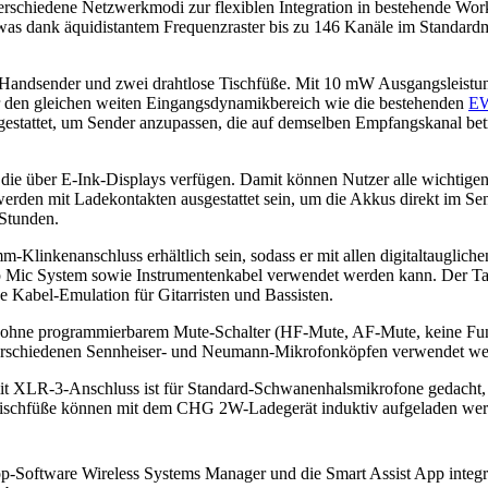
erschiedene Netzwerkmodi zur flexiblen Integration in bestehende Wor
was dank äquidistantem Frequenzraster bis zu 146 Kanäle im Standard
 Handsender und zwei drahtlose Tischfüße. Mit 10 mW Ausgangsleistun
er den gleichen weiten Eingangsdynamikbereich wie die bestehenden
EW
gestattet, um Sender anzupassen, die auf demselben Empfangskanal bet
die über E-Ink-Displays verfügen. Damit können Nutzer alle wichtige
erden mit Ladekontakten ausgestattet sein, um die Akkus direkt im Sen
 Stunden.
Klinkenanschluss erhältlich sein, sodass er mit allen digitaltaugliche
 Mic System sowie Instrumentenkabel verwendet werden kann. Der Tas
e Kabel-Emulation für Gitarristen und Bassisten.
nd ohne programmierbarem Mute-Schalter (HF-Mute, AF-Mute, keine Fu
verschiedenen Sennheiser- und Neumann-Mikrofonköpfen verwendet we
mit XLR-3-Anschluss ist für Standard-Schwanenhalsmikrofone gedacht, 
ischfüße können mit dem CHG 2W-Ladegerät induktiv aufgeladen wer
p-Software Wireless Systems Manager und die Smart Assist App integr