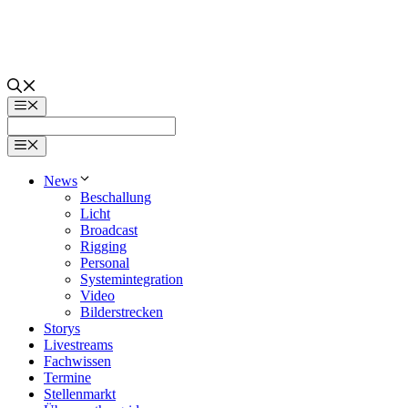
Zum
Inhalt
springen
Menü
Menü
News
Beschallung
Licht
Broadcast
Rigging
Personal
Systemintegration
Video
Bilderstrecken
Storys
Livestreams
Fachwissen
Termine
Stellenmarkt