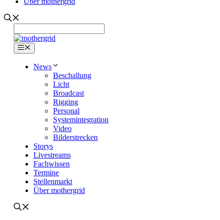
Über mothergrid
Menü
News
Beschallung
Licht
Broadcast
Rigging
Personal
Systemintegration
Video
Bilderstrecken
Storys
Livestreams
Fachwissen
Termine
Stellenmarkt
Über mothergrid