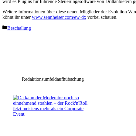
wird es Plugins für führende Steuerungssoftware von Drittanbietern g
Weitere Informationen über diese neuen Mitglieder der Evolution Wir
könnt ihr unter
www.sennheiser.com/ew-dx
vorbei schauen.
Kategorien
Beschallung
Vorheriger Beitrag
Christie verstärkt sein Team mit Max Kopsho
Redaktionsumfeldaufhübschung