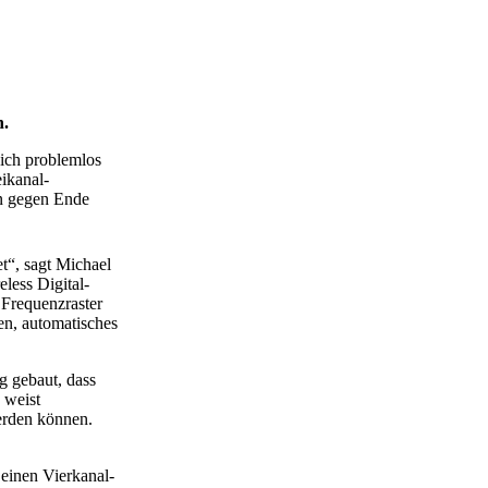
n.
ich problemlos
ikanal-
en gegen Ende
t“, sagt Michael
less Digital-
 Frequenzraster
n, automatisches
g gebaut, dass
 weist
erden können.
einen Vierkanal-