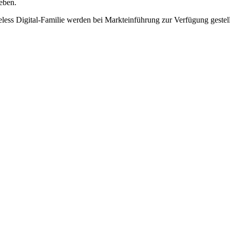
eben.
eless Digital-Familie werden bei Markteinführung zur Verfügung gestel
Gina Herweg ROXXt das Hau
D