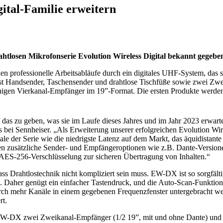
gital-Familie erweitern
htlosen Mikrofonserie Evolution Wireless Digital bekannt gegebe
professionelle Arbeitsabläufe durch ein digitales UHF-System, das s
st Handsender, Taschensender und drahtlose Tischfüße sowie zwei Zwe
higen Vierkanal-Empfänger im 19”-Format. Die ersten Produkte werd
das zu geben, was sie im Laufe dieses Jahres und im Jahr 2023 erwarte
ei Sennheiser. „Als Erweiterung unserer erfolgreichen Evolution Wire
 der Serie wie die niedrigste Latenz auf dem Markt, das äquidistante
 zusätzliche Sender- und Empfängeroptionen wie z.B. Dante-Versione
 AES-256-Verschlüsselung zur sicheren Übertragung von Inhalten.“
ss Drahtlostechnik nicht kompliziert sein muss. EW-DX ist so sorgfälti
 Daher genügt ein einfacher Tastendruck, und die Auto-Scan-Funktion
urch mehr Kanäle in einem gegebenen Frequenzfenster untergebracht w
rt.
 EW-DX zwei Zweikanal-Empfänger (1/2 19”, mit und ohne Dante) und 