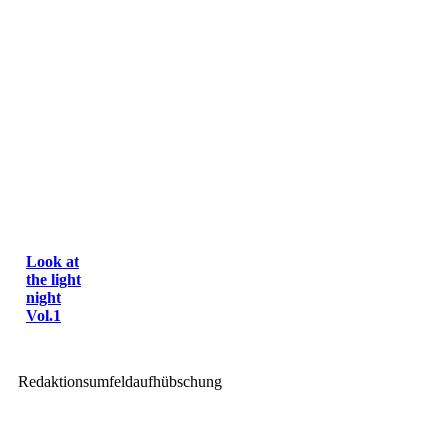
Look at
the light
night
Vol.1
Redaktionsumfeldaufhübschung