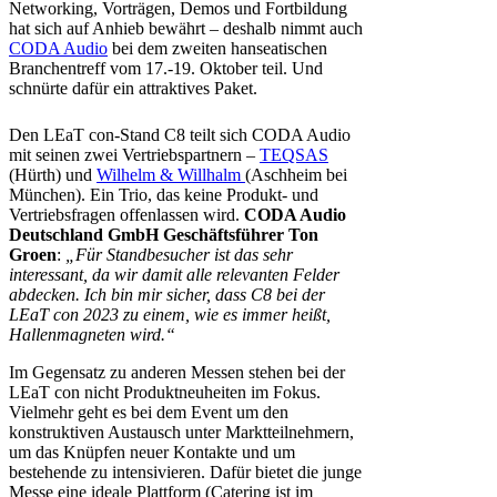
Networking, Vorträgen, Demos und Fortbildung
hat sich auf Anhieb bewährt – deshalb nimmt auch
CODA Audio
bei dem zweiten hanseatischen
Branchentreff vom 17.-19. Oktober teil. Und
schnürte dafür ein attraktives Paket.
Den LEaT con-Stand C8 teilt sich CODA Audio
mit seinen zwei Vertriebspartnern –
TEQSAS
(Hürth) und
Wilhelm & Willhalm
(Aschheim bei
München). Ein Trio, das keine Produkt- und
Vertriebsfragen offenlassen wird.
CODA Audio
Deutschland GmbH Geschäftsführer Ton
Groen
:
„Für Standbesucher ist das sehr
interessant, da wir damit alle relevanten Felder
abdecken. Ich bin mir sicher, dass C8 bei der
LEaT con 2023 zu einem, wie es immer heißt,
Hallenmagneten wird.“
Im Gegensatz zu anderen Messen stehen bei der
LEaT con nicht Produktneuheiten im Fokus.
Vielmehr geht es bei dem Event um den
konstruktiven Austausch unter Marktteilnehmern,
um das Knüpfen neuer Kontakte und um
bestehende zu intensivieren. Dafür bietet die junge
Messe eine ideale Plattform (Catering ist im