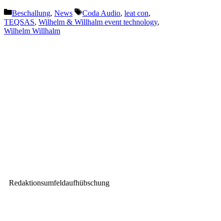
Kategorien
Schlagwörter
Beschallung
,
News
Coda Audio
,
leat con
,
TEQSAS
,
Wilhelm & Willhalm event technology
,
Wilhelm Willhalm
Vorheriger Beitrag
Melodus GmbH investiert in
Lectrosonics M2 Duet
Nächster Beitrag
CAMEO: Über 450 Fixtures
beleuchten die NATURE ONE
Redaktionsumfeldaufhübschung