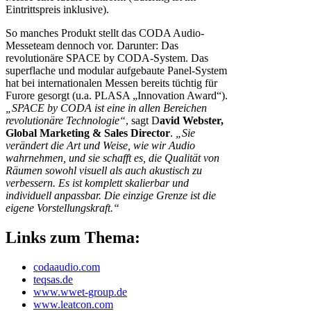
Eintrittspreis inklusive).
So manches Produkt stellt das CODA Audio-
Messeteam dennoch vor. Darunter: Das
revolutionäre SPACE by CODA-System. Das
superflache und modular aufgebaute Panel-System
hat bei internationalen Messen bereits tüchtig für
Furore gesorgt (u.a. PLASA „Innovation Award“).
„SPACE by CODA ist eine in allen Bereichen
revolutionäre Technologie“
, sagt D
avid Webster,
Global Marketing & Sales Director
.
„Sie
verändert die Art und Weise, wie wir Audio
wahrnehmen, und sie schafft es, die Qualität von
Räumen sowohl visuell als auch akustisch zu
verbessern. Es ist komplett skalierbar und
individuell anpassbar. Die einzige Grenze ist die
eigene Vorstellungskraft.“
Links zum Thema:
codaaudio.com
teqsas.de
www.wwet-group.de
www.leatcon.com