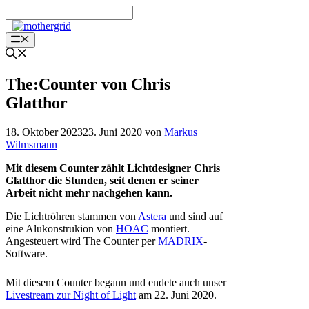
Zum
Inhalt
springen
Menü
The:Counter von Chris
Glatthor
18. Oktober 2023
23. Juni 2020
von
Markus
Wilmsmann
Mit diesem Counter zählt Lichtdesigner Chris
Glatthor die Stunden, seit denen er seiner
Arbeit nicht mehr nachgehen kann.
Die Lichtröhren stammen von
Astera
und sind auf
eine Alukonstrukion von
HOAC
montiert.
Angesteuert wird The Counter per
MADRIX
-
Software.
Mit diesem Counter begann und endete auch unser
Livestream zur Night of Light
am 22. Juni 2020.