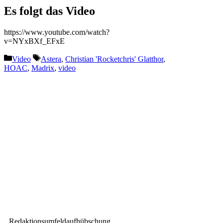
Es folgt das Video
https://www.youtube.com/watch?
v=NYxBXf_EFxE
Kategorien
Schlagwörter
Video
Astera
,
Christian 'Rocketchris' Glatthor
,
HOAC
,
Madrix
,
video
Vorheriger Beitrag
JBL präsentiert das BRX300
Line-Array-System
Nächster Beitrag
Sennheiser präsentiert das
Control Cockpit 4.0.0 Release
Redaktionsumfeldaufhübschung