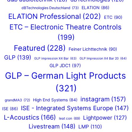
ELATION
(86)
dBTechnologies Deutschland
(73)
ELATION Professional
(202)
ETC
(90)
ETC – Electronic Theatre Controls
(199)
Featured
(228)
Feiner Lichttechnik
(90)
GLP
(139)
GLP impression X4 Bar
(63)
GLP Impression X4 Bar 20
(64)
GLP JDC1
(97)
GLP – German Light Products
(321)
instagram
(157)
High End Systems
(84)
grandMA3
(72)
ISE - Integrated Systems Europe
(147)
ISE
(86)
L-Acoustics
(166)
Lightpower
(127)
leat con
(69)
Livestream
(148)
LMP
(110)