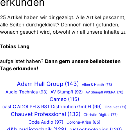
erkunden
25 Artikel haben wir dir gezeigt. Alle Artikel gescannt,
alle Seiten durchgeklickt? Dennoch nicht gefunden,
wonach gesucht wird, obwohl wir all unsere Inhalte zu
Tobias Lang
aufgelistet haben?
Dann gern unsere beliebtesten
Tags erkunden!
Adam Hall Group
(143)
Allen & Heath
(73)
Audio-Technica
(93)
AV Stumpfl
(92)
AV Stumpfl PIXERA
(70)
Cameo
(115)
cast C.ADOLPH & RST Distribution GmbH
(99)
Chauvet
(71)
Chauvet Professional
(132)
Christie Digital
(77)
Coda Audio
(97)
Corona-Krise
(85)
d&b audiotechnik
(128)
dBTechnologies
(120)