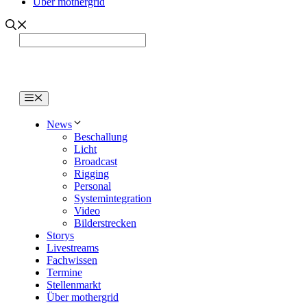
Über mothergrid
Menü
News
Beschallung
Licht
Broadcast
Rigging
Personal
Systemintegration
Video
Bilderstrecken
Storys
Livestreams
Fachwissen
Termine
Stellenmarkt
Über mothergrid