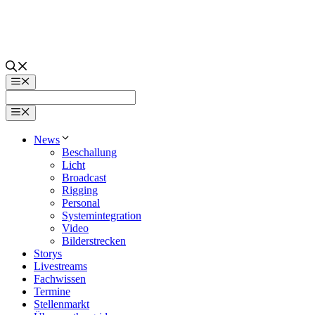
Zum
Inhalt
springen
Menü
Menü
News
Beschallung
Licht
Broadcast
Rigging
Personal
Systemintegration
Video
Bilderstrecken
Storys
Livestreams
Fachwissen
Termine
Stellenmarkt