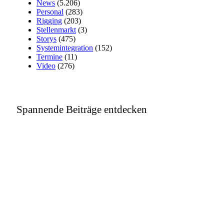
News
(5.206)
Personal
(283)
Rigging
(203)
Stellenmarkt
(3)
Storys
(475)
Systemintegration
(152)
Termine
(11)
Video
(276)
Spannende Beiträge entdecken