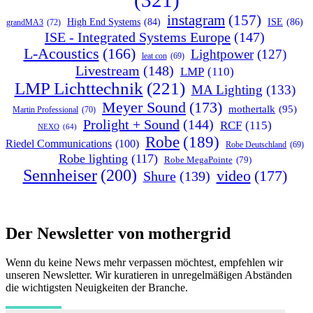
instagram
(157)
ISE
(86)
High End Systems
(84)
grandMA3
(72)
ISE - Integrated Systems Europe
(147)
L-Acoustics
(166)
Lightpower
(127)
leat con
(69)
Livestream
(148)
LMP
(110)
LMP Lichttechnik
(221)
MA Lighting
(133)
Meyer Sound
(173)
mothertalk
(95)
Martin Professional
(70)
Prolight + Sound
(144)
RCF
(115)
NEXO
(64)
Robe
(189)
Riedel Communications
(100)
Robe Deutschland
(69)
Robe lighting
(117)
Robe MegaPointe
(79)
Sennheiser
(200)
video
(177)
Shure
(139)
Der Newsletter von mothergrid
Wenn du keine News mehr verpassen möchtest, empfehlen wir
unseren Newsletter. Wir kuratieren in unregelmäßigen Abständen
die wichtigsten Neuigkeiten der Branche.