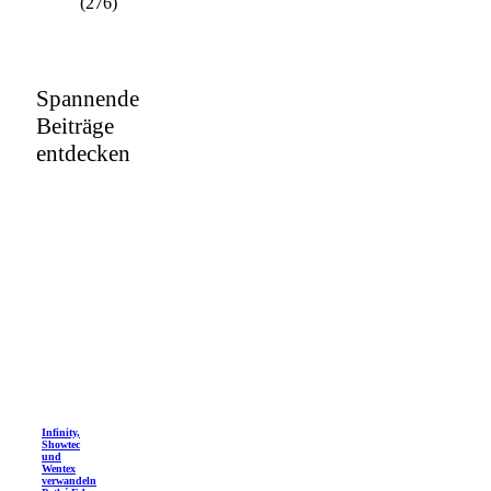
(276)
Spannende
Beiträge
entdecken
Infinity,
Showtec
und
Wentex
verwandeln