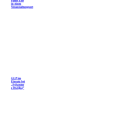
Pathé Ede
in einen
Veranstaltungsort
GLP im
Einsatz bei
„Sylwester
z Dwójką“