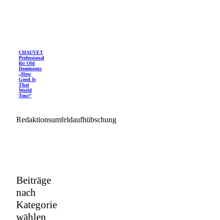
CHAUVET
Professional
für Old
Dominions
„How
Good Is
That
World
Tour“
Redaktionsumfeldaufhübschung
Beiträge
nach
Kategorie
wählen