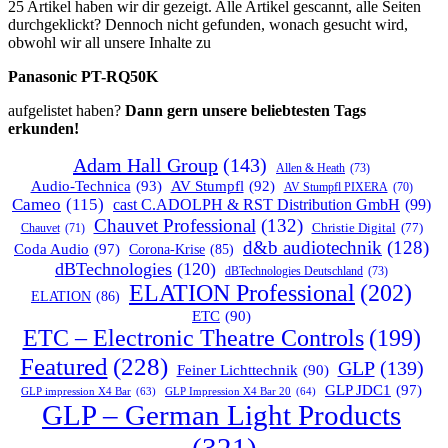
25 Artikel haben wir dir gezeigt. Alle Artikel gescannt, alle Seiten
durchgeklickt? Dennoch nicht gefunden, wonach gesucht wird,
obwohl wir all unsere Inhalte zu
Panasonic PT-RQ50K
aufgelistet haben?
Dann gern unsere beliebtesten Tags
erkunden!
Adam Hall Group
(143)
Allen & Heath
(73)
Audio-Technica
(93)
AV Stumpfl
(92)
AV Stumpfl PIXERA
(70)
Cameo
(115)
cast C.ADOLPH & RST Distribution GmbH
(99)
Chauvet Professional
(132)
Chauvet
(71)
Christie Digital
(77)
d&b audiotechnik
(128)
Coda Audio
(97)
Corona-Krise
(85)
dBTechnologies
(120)
dBTechnologies Deutschland
(73)
ELATION Professional
(202)
ELATION
(86)
ETC
(90)
ETC – Electronic Theatre Controls
(199)
Featured
(228)
GLP
(139)
Feiner Lichttechnik
(90)
GLP JDC1
(97)
GLP impression X4 Bar
(63)
GLP Impression X4 Bar 20
(64)
GLP – German Light Products
(321)