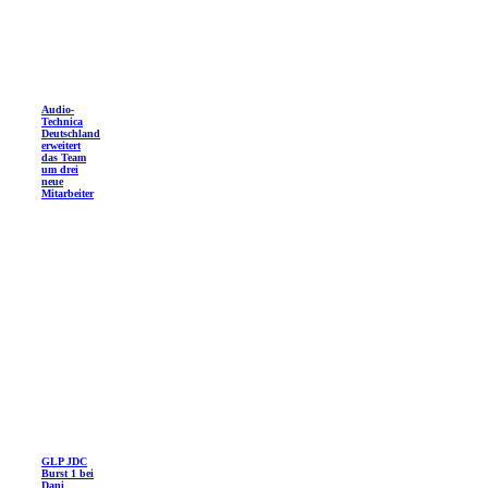
Audio-
Technica
Deutschland
erweitert
das Team
um drei
neue
Mitarbeiter
GLP JDC
Burst 1 bei
Dani