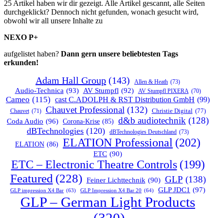
25 Artikel haben wir dir gezeigt. Alle Artikel gescannt, alle Seiten
durchgeklickt? Dennoch nicht gefunden, wonach gesucht wird,
obwohl wir all unsere Inhalte zu
NEXO P+
aufgelistet haben?
Dann gern unsere beliebtesten Tags
erkunden!
Adam Hall Group
(143)
Allen & Heath
(73)
Audio-Technica
(93)
AV Stumpfl
(92)
AV Stumpfl PIXERA
(70)
Cameo
(115)
cast C.ADOLPH & RST Distribution GmbH
(99)
Chauvet Professional
(132)
Chauvet
(71)
Christie Digital
(77)
d&b audiotechnik
(128)
Coda Audio
(96)
Corona-Krise
(85)
dBTechnologies
(120)
dBTechnologies Deutschland
(73)
ELATION Professional
(202)
ELATION
(86)
ETC
(90)
ETC – Electronic Theatre Controls
(199)
Featured
(228)
GLP
(138)
Feiner Lichttechnik
(90)
GLP JDC1
(97)
GLP impression X4 Bar
(63)
GLP Impression X4 Bar 20
(64)
GLP – German Light Products