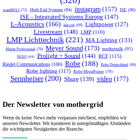
(320)
instagram
(157)
ISE
(86)
High End Systems
(84)
grandMA3
(72)
ISE - Integrated Systems Europe
(147)
L-Acoustics
(166)
Lightpower
(127)
leat con
(69)
Livestream
(148)
LMP
(110)
LMP Lichttechnik
(221)
MA Lighting
(133)
Meyer Sound
(173)
mothertalk
(95)
Martin Professional
(70)
Prolight + Sound
(144)
RCF
(115)
NEXO
(64)
Robe
(188)
Riedel Communications
(100)
Robe Deutschland
(69)
Robe lighting
(117)
Robe MegaPointe
(78)
Sennheiser
(200)
video
(177)
Shure
(139)
Der Newsletter von mothergrid
Wenn du keine News mehr verpassen möchtest, empfehlen wir
unseren Newsletter. Wir kuratieren in unregelmäßigen Abständen
die wichtigsten Neuigkeiten der Branche.