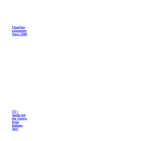
ClearOne
präsentiert
Versa 120D
TT+
Audio bei
der Un(n)a
Festa
Italiana
2025