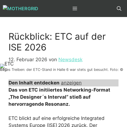
Zum
MENÜ
Inhalt
springen
Rückblick: ETC auf der
ISE 2026
12. Februar 2026
von
Newsdesk
Reges Treiben: der ETC-Stand in Halle 6 war stets gut besucht. Foto: © ETC
Den Inhalt entdecken
anzeigen
Das von ETC initiiertes Networking-Format
„The Designer´s Interval“ stieß auf
hervorragende Resonanz.
ETC blickt auf eine erfolgreiche Integrated
Systems Europe (ISE) 2026 zurück. Der