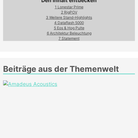
Den Inhalt entdecken
1
Lonestar Prime
2
RigPOV
3
Weitere Stand-Highlights
4
Dataflash 5000
5
Eos & Hog Pulte
6
Architektur Beleuchtung
7
Statement
Beiträge aus der Themenwelt