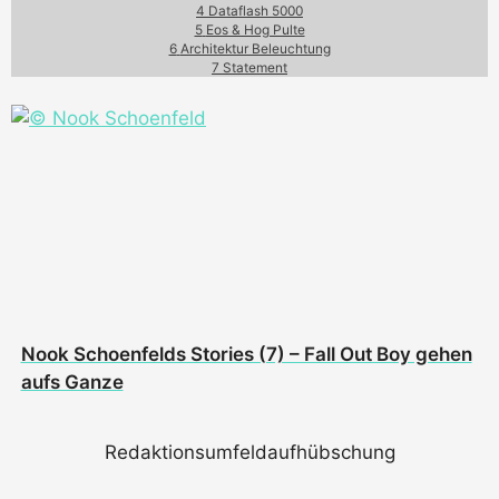
4
Dataflash 5000
5
Eos & Hog Pulte
6
Architektur Beleuchtung
7
Statement
Nook Schoenfelds Stories (7) – Fall Out Boy gehen
aufs Ganze
Redaktionsumfeldaufhübschung